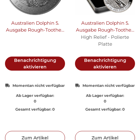
Australien Dolphin 5.
Australien Dolphin 5.
Ausgabe Rough-Toothed
Ausgabe Rough-Toothed
Dolphin - Rauzahndelfin
Dolphin 2023 1 oz Silber |
High Relief - Polierte
2023 1 oz Silber
High Relief - Polierte
Platte
Platte
Benachrichtigung
Benachrichtigung
aktivieren
aktivieren
Momentan nicht verfügbar
Momentan nicht verfügbar
Ab Lager verfügbar:
Ab Lager verfügbar:
0
0
Gesamt verfügbar:
0
Gesamt verfügbar:
0
Zum Artikel
Zum Artikel