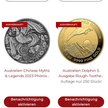
AUSVERKAUFT
AUSVERKAUFT
Australien Chinese Myths
Australien Dolphin 5.
& Legends 2023 Phönix 1
Ausgabe Rough-Toothed
oz Silber | Antik Finish
Dolphin - Rauzahndelfin
Auflage nur 250 Stück!
2023 1 oz Gold
Benachrichtigung
Benachrichtigung
aktivieren
aktivieren