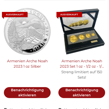
AUSVERKAUFT
AUSVERKAUFT
Armenien Arche Noah
Armenien Arche Noah
2023 1 oz Silber
2023 Set 1 oz - 1/2 oz - 1/4
oz - 1 g. Gold | Exklusive
Streng limitiert auf 150
Edition
Sets!
Benachrichtigung
Benachrichtigung
aktivieren
aktivieren