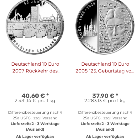
Deutschland 10 Euro
Deutschland 10 Euro
2007 Rückkehr des
2008 125. Geburtstag von
Saarlands - PP
Franz Kafka
40,60 €
*
37,90 €
*
2.431,14 € pro 1 kg
2.283,13 € pro 1 kg
Differenzbesteuerung nach §
Differenzbesteuerung nach §
25a USTG , zzgl.
Versand
25a USTG , zzgl.
Versand
Lieferzeit:
2 - 3 Werktage
Lieferzeit:
2 - 3 Werktage
(Ausland)
(Ausland)
Ab Lager verfügbar:
Ab Lager verfügbar: