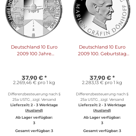
Deutschland 10 Euro
Deutschland 10 Euro
2009 100 Jahre
2009 100. Geburtstag
Luftfahrtausstellung
Marion Gräfin Dönhoff
37,90 €
*
37,90 €
*
2.269,46 € pro 1 kg
2.283,13 € pro 1 kg
Differenzbesteuerung nach §
Differenzbesteuerung nach §
25a USTG , zzgl.
Versand
25a USTG , zzgl.
Versand
Lieferzeit:
2 - 3 Werktage
Lieferzeit:
2 - 3 Werktage
(Ausland)
(Ausland)
Ab Lager verfügbar:
Ab Lager verfügbar:
3
3
Gesamt verfügbar:
3
Gesamt verfügbar:
3