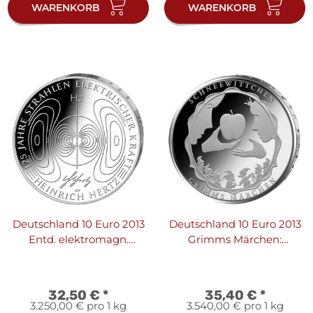
WARENKORB
WARENKORB
Deutschland 10 Euro 2013
Deutschland 10 Euro 2013
Entd. elektromagn.
Grimms Märchen:
Wellen durch Heinrich
Schneewittchen - PP
Hertz - PP
32,50 €
*
35,40 €
*
3.250,00 € pro 1 kg
3.540,00 € pro 1 kg