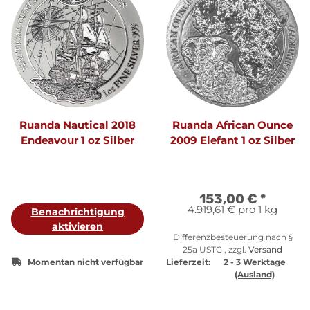
Ruanda Nautical 2018
Ruanda African Ounce
Endeavour 1 oz Silber
2009 Elefant 1 oz Silber
153,00 €
*
4.919,61 € pro 1 kg
Benachrichtigung
aktivieren
Differenzbesteuerung nach §
25a USTG , zzgl.
Versand
Momentan nicht verfügbar
Lieferzeit:
2 - 3 Werktage
(Ausland)