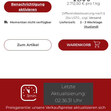
2.712,50 € pro 1 kg
Benachrichtigung
aktivieren
Differenzbesteuerung nach §
25a USTG , zzgl.
Versand
Momentan nicht verfügbar
Lieferzeit:
2 - 3 Werktage
(Ausland)
Zum Artikel
WARENKORB
Letzte
Aktualisierung:
3min
02:36:31 Uhr
Preisgarantie: unsere Verkaufspreise aktualisieren sich