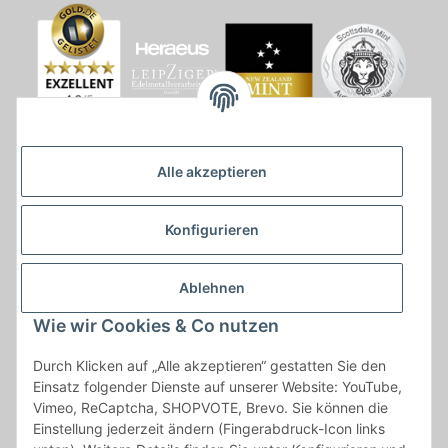
Alle akzeptieren
Konfigurieren
Ablehnen
Wie wir Cookies & Co nutzen
* * Lieferzeiten gelten ab Zahlungseingang und innerhalb
Durch Klicken auf „Alle akzeptieren“ gestatten Sie den
Deutschland.Irrtümer vorbehalten. Angaben zur
Einsatz folgender Dienste auf unserer Website: YouTube,
Auflagenhöhe, Durchmesser, etc. werden nicht garantiert. Der
Vimeo, ReCaptcha, SHOPVOTE, Brevo. Sie können die
Kaufvertrag bleibt davon unbetroffen. Alle angegebenen Preise
Einstellung jederzeit ändern (Fingerabdruck-Icon links
sind incl. der gesetzlichen UST und, zzgl.
Versand
| Das Angebot