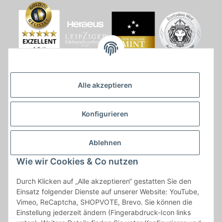
Alle akzeptieren
Konfigurieren
Ablehnen
Wie wir Cookies & Co nutzen
* * Lieferzeiten gelten ab Zahlungseingang und innerhalb
Durch Klicken auf „Alle akzeptieren“ gestatten Sie den
Deutschland.Irrtümer vorbehalten. Angaben zur
Einsatz folgender Dienste auf unserer Website: YouTube,
Auflagenhöhe, Durchmesser, etc. werden nicht garantiert. Der
Vimeo, ReCaptcha, SHOPVOTE, Brevo. Sie können die
Kaufvertrag bleibt davon unbetroffen. Alle angegebenen Preise
Einstellung jederzeit ändern (Fingerabdruck-Icon links
sind incl. der gesetzlichen UST und, zzgl.
Versand
| Das Angebot