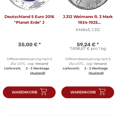
Deutschland 5 Euro 2016
J.312 Weimarer R. 3 Mark
"Planet Erde" J
1924-1925
"Umlaufmünze" - ss
KM#43, J.312
35,00 €
*
59,24 €
*
7.898,67 € pro 1 kg
Differenzbesteuerung nach §
Differenzbesteuerung nach §
25a USTG , zzgl.
Versand
25a USTG , zzgl.
Versand
Lieferzeit:
2 - 3 Werktage
Lieferzeit:
2 - 3 Werktage
(Ausland)
(Ausland)
WARENKORB
WARENKORB