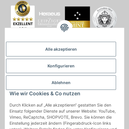
Alle akzeptieren
Konfigurieren
Ablehnen
Wie wir Cookies & Co nutzen
* * Lieferzeiten gelten ab Zahlungseingang und innerhalb
Durch Klicken auf „Alle akzeptieren“ gestatten Sie den
Deutschland.Irrtümer vorbehalten. Angaben zur
Einsatz folgender Dienste auf unserer Website: YouTube,
Auflagenhöhe, Durchmesser, etc. werden nicht garantiert. Der
Vimeo, ReCaptcha, SHOPVOTE, Brevo. Sie können die
Kaufvertrag bleibt davon unbetroffen. Alle angegebenen Preise
Einstellung jederzeit ändern (Fingerabdruck-Icon links
sind incl. der gesetzlichen UST und, zzgl.
Versand
| Das Angebot