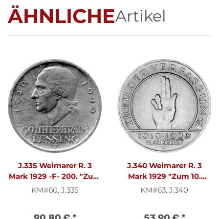
ÄHNLICHE
Artikel
J.335 Weimarer R. 3
J.340 Weimarer R. 3
Mark 1929 -F- 200. "Zum
Mark 1929 "Zum 10.
Geburtstag von
Jahrestag der
KM#60, J.335
KM#63, J.340
Gotthold E. Lessing" - ss
Reichsverfassung" - ss
90,80 €
*
53,90 €
*