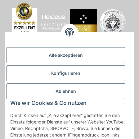
Alle akzeptieren
Konfigurieren
Ablehnen
Wie wir Cookies & Co nutzen
* * Lieferzeiten gelten ab Zahlungseingang und innerhalb
Durch Klicken auf „Alle akzeptieren“ gestatten Sie den
Deutschland.Irrtümer vorbehalten. Angaben zur
Einsatz folgender Dienste auf unserer Website: YouTube,
Auflagenhöhe, Durchmesser, etc. werden nicht garantiert. Der
Vimeo, ReCaptcha, SHOPVOTE, Brevo. Sie können die
Kaufvertrag bleibt davon unbetroffen. Alle angegebenen Preise
Einstellung jederzeit ändern (Fingerabdruck-Icon links