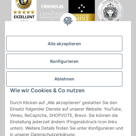
Alle akzeptieren
Konfigurieren
Ablehnen
Wie wir Cookies & Co nutzen
* * Lieferzeiten gelten ab Zahlungseingang und innerhalb
Durch Klicken auf „Alle akzeptieren“ gestatten Sie den
Deutschland.Irrtümer vorbehalten. Angaben zur
Einsatz folgender Dienste auf unserer Website: YouTube,
Auflagenhöhe, Durchmesser, etc. werden nicht garantiert. Der
Vimeo, ReCaptcha, SHOPVOTE, Brevo. Sie können die
Kaufvertrag bleibt davon unbetroffen. Alle angegebenen Preise
Einstellung jederzeit ändern (Fingerabdruck-Icon links
sind incl. der gesetzlichen UST und, zzgl.
Versand
| Das Angebot
unten). Weitere Details finden Sie unter
Konfigurieren
und
"kostenlose Lieferung" bezieht sich aussließlich auf den
in unserer
Datenschutzerklärung
.