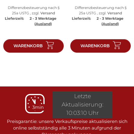
Differenzbesteuerung nach §
Differenzbesteuerung nach §
25a USTG , zzgl.
Versand
25a USTG , zzgl.
Versand
Lieferzeit:
2 - 3 Werktage
Lieferzeit:
2 - 3 Werktage
(Ausland)
(Ausland)
WARENKORB
WARENKORB
Letzte
Aktualisierung:
3min
10:03:10 Uhr
Preisgarantie: unsere Verkaufspreise aktualisieren sich
online selbstständig alle 3 Minuten aufgrund der