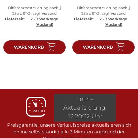
Differenzbesteuerung nach §
Differenzbesteuerung nach §
25a USTG , zzgl.
Versand
25a USTG , zzgl.
Versand
Lieferzeit:
2 - 3 Werktage
Lieferzeit:
2 - 3 Werktage
(Ausland)
(Ausland)
WARENKORB
WARENKORB
Letzte
Aktualisierung:
3min
12:20:22 Uhr
Preisgarantie: unsere Verkaufspreise aktualisieren sich
online selbstständig alle 3 Minuten aufgrund der