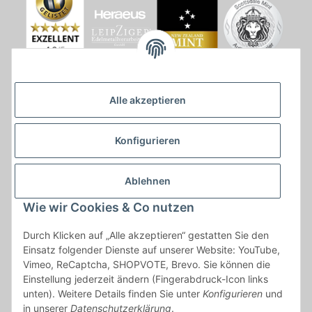
Alle akzeptieren
Konfigurieren
Ablehnen
Wie wir Cookies & Co nutzen
* * Lieferzeiten gelten ab Zahlungseingang und innerhalb
Durch Klicken auf „Alle akzeptieren“ gestatten Sie den
Deutschland.Irrtümer vorbehalten. Angaben zur
Einsatz folgender Dienste auf unserer Website: YouTube,
Auflagenhöhe, Durchmesser, etc. werden nicht garantiert. Der
Vimeo, ReCaptcha, SHOPVOTE, Brevo. Sie können die
Kaufvertrag bleibt davon unbetroffen. Alle angegebenen Preise
Einstellung jederzeit ändern (Fingerabdruck-Icon links
sind incl. der gesetzlichen UST und, zzgl.
Versand
| Das Angebot
unten). Weitere Details finden Sie unter
Konfigurieren
und
"kostenlose Lieferung" bezieht sich aussließlich auf den
in unserer
Datenschutzerklärung
.