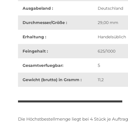
Ausgabeland :
Deutschland
Durchmesser/Größe :
29,00 mm
Erhaltung :
Handelsüblich
Feingehalt :
625/1000
5
Gesamtverfuegbar:
Gewicht (brutto) in Gramm :
11,2
weitere Registerkarten anzeigen
Die Höchstbestellmenge liegt bei 4 Stück je Auftrag