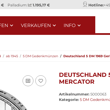
 €
Palladium:
1.195,17 €
Hotline:
+49
FEN
VERKAUFEN
INFO
d
ab 1945
5 DM Gedenkmünzen
Deutschland 5 DM 1969 Ger
DEUTSCHLAND 5
MERCATOR
Artikelnummer:
5000063
Kategorie:
5 DM Gedenkm