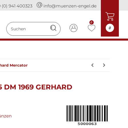
 (0) 941 400323
info@muenzen-engel.de
0
0
hard Mercator
 DM 1969 GERHARD
ünzen