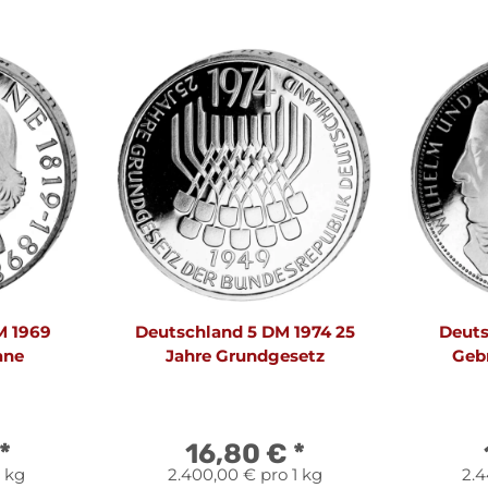
M 1969
Deutschland 5 DM 1974 25
Deuts
ane
Jahre Grundgesetz
Geb
*
16,80 €
*
1 kg
2.400,00 € pro 1 kg
2.4