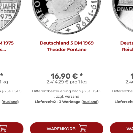
M 1975
Deutschland 5 DM 1969
Deuts
s
Theodor Fontane
Reic
jahr
*
16,90 €
*
1 kg
2.414,29 € pro 1 kg
2.4
h § 25a USTG
Differenzbesteuerung nach § 25a USTG
Differenzb
, zzgl.
Versand
e
(Ausland)
Lieferzeit:
2 - 3 Werktage
(Ausland)
Lieferzeit
WARENKORB
WA