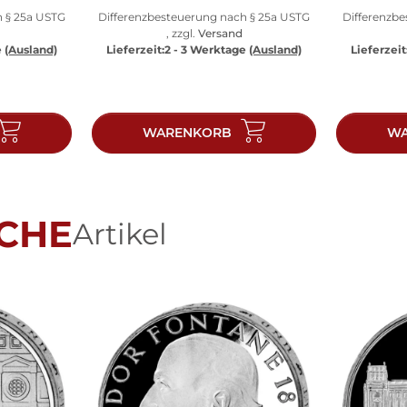
h § 25a USTG
Differenzbesteuerung nach § 25a USTG
Differenzb
, zzgl.
Versand
e
(Ausland)
Lieferzeit:
2 - 3 Werktage
(Ausland)
Lieferzeit
WARENKORB
WA
CHE
Artikel