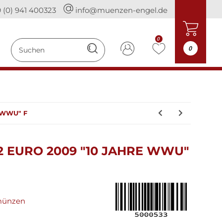
 (0) 941 400323
info@muenzen-engel.de
0
0
e WWU" F
 EURO 2009 "10 JAHRE WWU"
münzen