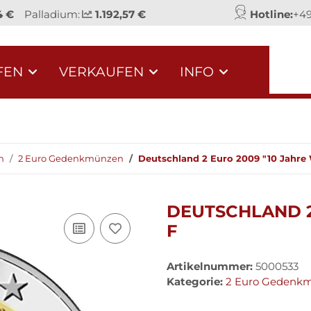
4 €
Palladium:
1.192,57 €
Hotline:
+49
FEN
VERKAUFEN
INFO
n
2 Euro Gedenkmünzen
Deutschland 2 Euro 2009 "10 Jahr
DEUTSCHLAND 2
F
Artikelnummer:
5000533
Kategorie:
2 Euro Gedenk