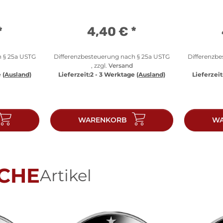
*
4,40 €
*
h § 25a USTG
Differenzbesteuerung nach § 25a USTG
Differenzb
, zzgl.
Versand
e
(Ausland)
Lieferzeit:
2 - 3 Werktage
(Ausland)
Lieferzeit
WARENKORB
WA
CHE
Artikel