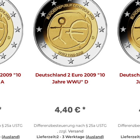
 2009 "10
Deutschland 2 Euro 2009 "10
Deutsch
 A
Jahre WWU" D
J
*
4,40 €
*
h § 25a USTG
Differenzbesteuerung nach § 25a USTG
Differenzb
, zzgl.
Versand
e
(Ausland)
Lieferzeit:
2 - 3 Werktage
(Ausland)
Lieferzeit