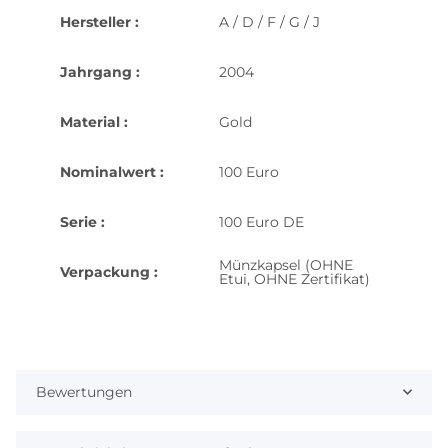
Hersteller :
A / D / F / G / J
Jahrgang :
2004
Material :
Gold
Nominalwert :
100 Euro
Serie :
100 Euro DE
Münzkapsel (OHNE
Verpackung :
Etui, OHNE Zertifikat)
Bewertungen