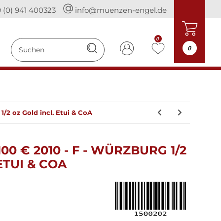
 (0) 941 400323
info@muenzen-engel.de
0
0
1/2 oz Gold incl. Etui & CoA
0 € 2010 - F - WÜRZBURG 1/2
ETUI & COA