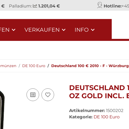
1 €
Palladium:
1.201,04 €
Hotline:
+49
FEN
VERKAUFEN
INFO
dmünzen
DE 100 Euro
Deutschland 100 € 2010 - F - Würzburg 
DEUTSCHLAND 10
OZ GOLD INCL. 
Artikelnummer:
1500202
Kategorie:
DE 100 Euro