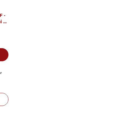
F -
i &
r