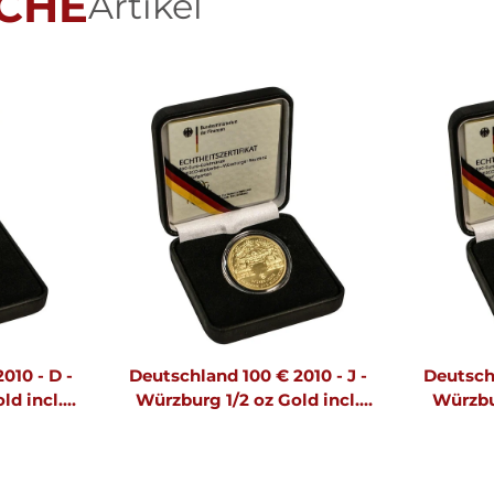
CHE
Artikel
010 - D -
Deutschland 100 € 2010 - J -
Deutschl
ld incl.
Würzburg 1/2 oz Gold incl.
Würzbur
Etui & CoA