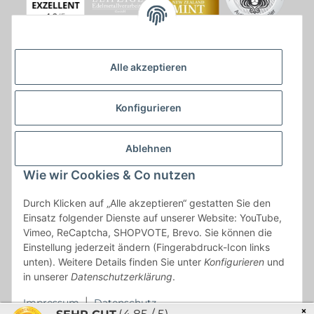
Alle akzeptieren
Konfigurieren
Ablehnen
Wie wir Cookies & Co nutzen
* * Lieferzeiten gelten ab Zahlungseingang und innerhalb
Durch Klicken auf „Alle akzeptieren“ gestatten Sie den
Deutschland.Irrtümer vorbehalten. Angaben zur
Einsatz folgender Dienste auf unserer Website: YouTube,
Auflagenhöhe, Durchmesser, etc. werden nicht garantiert. Der
Vimeo, ReCaptcha, SHOPVOTE, Brevo. Sie können die
Kaufvertrag bleibt davon unbetroffen. Alle angegebenen Preise
Einstellung jederzeit ändern (Fingerabdruck-Icon links
sind incl. der gesetzlichen UST und, zzgl.
Versand
| Das Angebot
unten). Weitere Details finden Sie unter
Konfigurieren
und
"kostenlose Lieferung" bezieht sich aussließlich auf den
in unserer
Datenschutzerklärung
.
Versand innerhalb Deutschlands (Inseln ausgenommen).
Impressum
|
Datenschutz
×