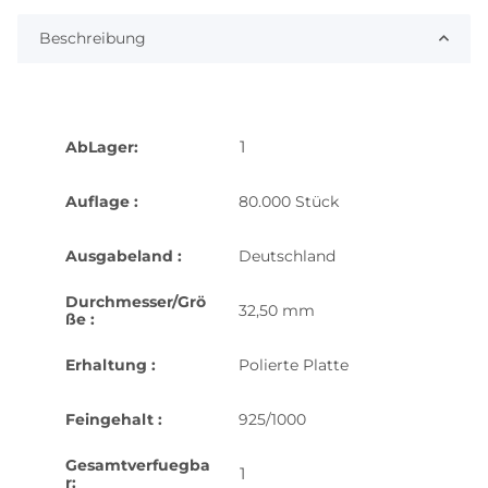
Beschreibung
1
AbLager:
Auflage :
80.000 Stück
Ausgabeland :
Deutschland
Durchmesser/Grö
32,50 mm
ße :
Erhaltung :
Polierte Platte
Feingehalt :
925/1000
Gesamtverfuegba
1
r: