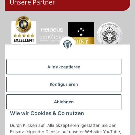
Unsere Partner
Alle akzeptieren
Konfigurieren
Ablehnen
Wie wir Cookies & Co nutzen
* * Lieferzeiten gelten ab Zahlungseingang und innerhalb
Durch Klicken auf „Alle akzeptieren“ gestatten Sie den
Deutschland.Irrtümer vorbehalten. Angaben zur
Einsatz folgender Dienste auf unserer Website: YouTube,