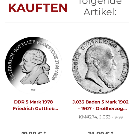
folgende
KAUFTEN
Artikel:
DDR 5 Mark 1978
J.033 Baden 5 Mark 1902
Friedrich Gottlieb
- 1907 - Großherzog
Klopstock
Friedrich I. - Silber s-ss
KM#274, J.033 - s-ss
19,00 €
*
74,00 €
*