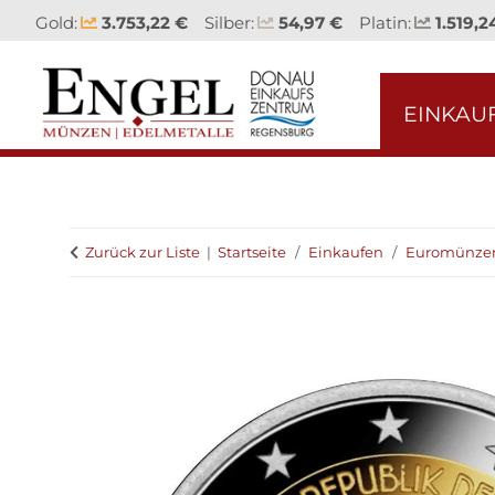
Gold:
3.753,22 €
Silber:
54,97 €
Platin:
1.519,2
EINKAU
Zurück zur Liste
Startseite
Einkaufen
Euromünze