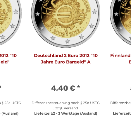
2012 "10
Deutschland 2 Euro 2012 "10
Finnland 
geld"
Jahre Euro Bargeld" A
E
*
4,40 €
*
h § 25a USTG
Differenzbesteuerung nach § 25a USTG
Differenzb
, zzgl.
Versand
e
(Ausland)
Lieferzeit:
2 - 3 Werktage
(Ausland)
Lieferzeit