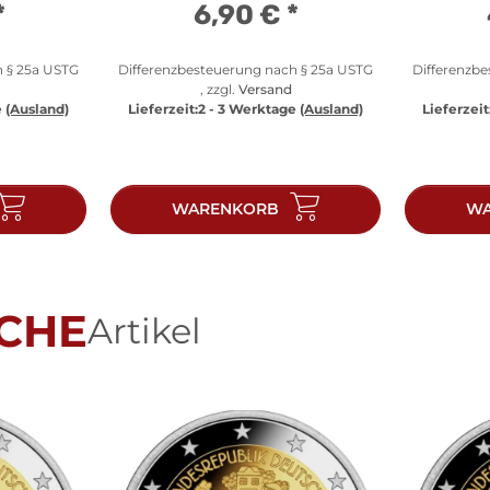
*
6,90 €
*
h § 25a USTG
Differenzbesteuerung nach § 25a USTG
Differenzb
, zzgl.
Versand
e
(Ausland)
Lieferzeit:
2 - 3 Werktage
(Ausland)
Lieferzeit
WARENKORB
WA
CHE
Artikel