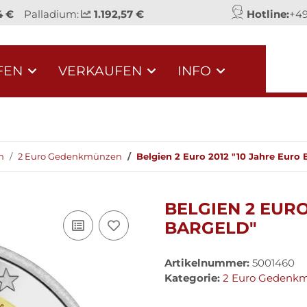
4 €
Palladium:
1.192,57 €
Hotline:
+49
FEN
VERKAUFEN
INFO
n
2 Euro Gedenkmünzen
Belgien 2 Euro 2012 "10 Jahre Euro 
BELGIEN 2 EURO
BARGELD"
Artikelnummer:
5001460
Kategorie:
2 Euro Gedenk