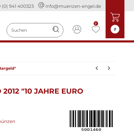
 (0) 941 400323
info@muenzen-engel.de
0
0
Bargeld"
 2012 "10 JAHRE EURO
münzen