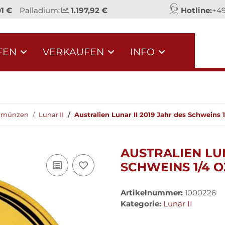
01 €
Palladium:
1.197,92 €
Hotline:
+49
FEN
VERKAUFEN
INFO
dmünzen
Lunar II
Australien Lunar II 2019 Jahr des Schweins 
AUSTRALIEN LUN
SCHWEINS 1/4 
Artikelnummer:
1000226
Kategorie:
Lunar II