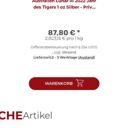
Australien Lunar III 2022 Jahr
des Tigers 1 oz Silber - Privy
Mark Drache
87,80 €
*
2.823,15 € pro 1 kg
Differenzbesteuerung nach § 25a USTG
, zzgl.
Versand
Lieferzeit:
2 - 3 Werktage
(Ausland)
WARENKORB
CHE
Artikel