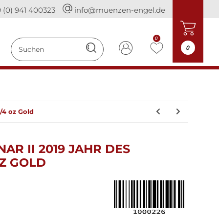
 (0) 941 400323
info@muenzen-engel.de
0
0
1/4 oz Gold
AR II 2019 JAHR DES
OZ GOLD