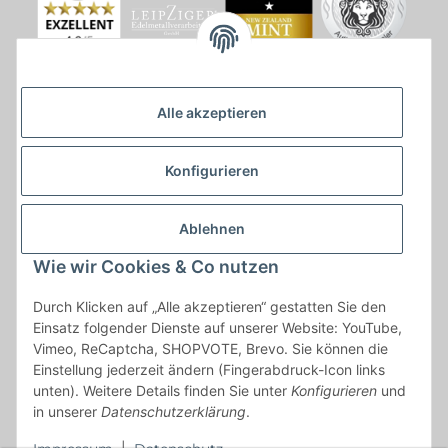
Alle akzeptieren
Konfigurieren
Ablehnen
Wie wir Cookies & Co nutzen
* * Lieferzeiten gelten ab Zahlungseingang und innerhalb
Durch Klicken auf „Alle akzeptieren“ gestatten Sie den
Deutschland.Irrtümer vorbehalten. Angaben zur
Einsatz folgender Dienste auf unserer Website: YouTube,
Auflagenhöhe, Durchmesser, etc. werden nicht garantiert. Der
Vimeo, ReCaptcha, SHOPVOTE, Brevo. Sie können die
Kaufvertrag bleibt davon unbetroffen. Alle angegebenen Preise
Einstellung jederzeit ändern (Fingerabdruck-Icon links
sind incl. der gesetzlichen UST und, zzgl.
Versand
| Das Angebot
unten). Weitere Details finden Sie unter
Konfigurieren
und
"kostenlose Lieferung" bezieht sich aussließlich auf den
in unserer
Datenschutzerklärung
.
Versand innerhalb Deutschlands (Inseln ausgenommen).