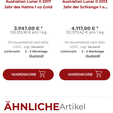
Australien Lunar II 2017
Australien Lunar II 2013
Jahr des Hahns 1 oz Gold
Jahr der Schlange 1 oz
Gold
3.947,00 €
*
4.117,00 €
*
126.913,18 € pro 1 kg
132.379,42 € pro 1 kg
0% steuerbefreit nach §25c
0% steuerbefreit nach §25c
USTG , zzgl.
Versand
USTG , zzgl.
Versand
Lieferzeit:
2 - 3 Werktage
Lieferzeit:
2 - 3 Werktage
(Ausland)
(Ausland)
WARENKORB
WARENKORB
ÄHNLICHE
Artikel