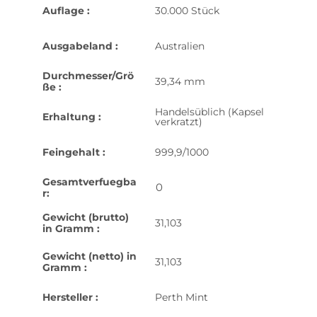
Auflage :
30.000 Stück
Ausgabeland :
Australien
Durchmesser/Grö
39,34 mm
ße :
Handelsüblich (Kapsel
Erhaltung :
verkratzt)
Feingehalt :
999,9/1000
Gesamtverfuegba
0
r:
Gewicht (brutto)
31,103
in Gramm :
Gewicht (netto) in
31,103
Gramm :
Hersteller :
Perth Mint