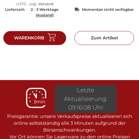
USTG , zzgl.
Versand
Lieferzeit:
2 - 3 Werktage
Momentan nicht verfügbar
(Ausland)
WARENKORB
Zum Artikel
Letzte
Aktualisierung:
3min
09:16:08 Uhr
Preisgarantie: unsere Verkaufspreise aktualisieren sich
online selbstständig alle 3 Minuten aufgrund der
Börsenschwankungen.
Vor Ort können Sie Lagerware zu den online Preisen