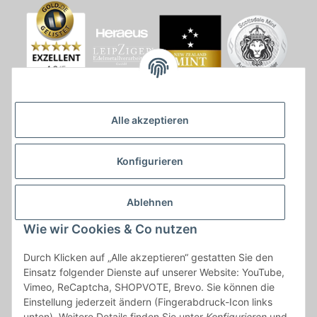
Alle akzeptieren
Konfigurieren
Ablehnen
Wie wir Cookies & Co nutzen
* * Lieferzeiten gelten ab Zahlungseingang und innerhalb
Durch Klicken auf „Alle akzeptieren“ gestatten Sie den
Deutschland.Irrtümer vorbehalten. Angaben zur
Einsatz folgender Dienste auf unserer Website: YouTube,
Auflagenhöhe, Durchmesser, etc. werden nicht garantiert. Der
Vimeo, ReCaptcha, SHOPVOTE, Brevo. Sie können die
Kaufvertrag bleibt davon unbetroffen. Alle angegebenen Preise
Einstellung jederzeit ändern (Fingerabdruck-Icon links
sind incl. der gesetzlichen UST und, zzgl.
Versand
| Das Angebot
unten). Weitere Details finden Sie unter
Konfigurieren
und