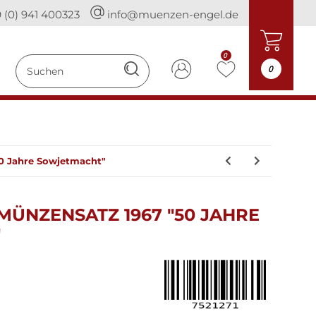
 (0) 941 400323
info@muenzen-engel.de
0
0
0 Jahre Sowjetmacht"
ÜNZENSATZ 1967 "50 JAHRE
"