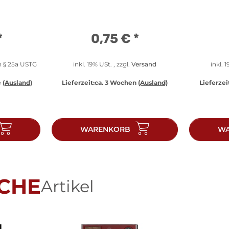
*
0,75 €
*
h § 25a USTG
inkl. 19% USt. , zzgl.
Versand
inkl. 
e
(Ausland)
Lieferzeit:
ca. 3 Wochen
(Ausland)
Lieferzei
WARENKORB
WA
CHE
Artikel