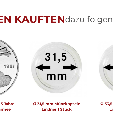
EN KAUFTEN
dazu folgen
5 Jahre
Ø 31,5 mm Münzkapseln
Ø 33,
armee
Lindner 1 Stück
L