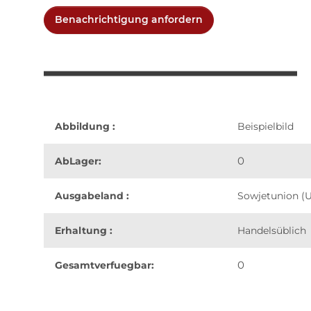
Benachrichtigung anfordern
Abbildung :
Beispielbild
0
AbLager:
Ausgabeland :
Sowjetunion (
Erhaltung :
Handelsüblich
0
Gesamtverfuegbar:
weitere Registerkarten anzeigen