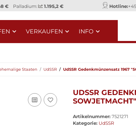
48 €
Palladium:
1.195,2 €
Hotline:
+49
FEN
VERKAUFEN
INFO
ehemalige Staaten
UdSSR
UdSSR Gedenkmünzensatz 1967 "5
UDSSR GEDENKM
SOWJETMACHT
Artikelnummer:
7521271
Kategorie:
UdSSR