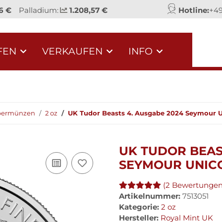
6 €
Palladium:
1.208,57 €
Hotline:
+49
FEN
VERKAUFEN
INFO
lbermünzen
2 oz
UK Tudor Beasts 4. Ausgabe 2024 Seymour Un
UK TUDOR BEAS
SEYMOUR UNICO
(2 Bewertungen
Artikelnummer:
7513051
Kategorie:
2 oz
Hersteller:
Royal Mint UK