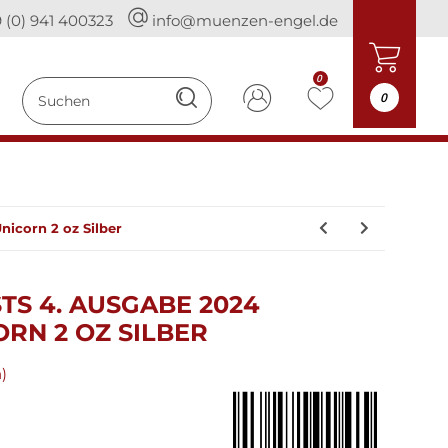
 (0) 941 400323
info@muenzen-engel.de
0
0
icorn 2 oz Silber
TS 4. AUSGABE 2024
RN 2 OZ SILBER
)