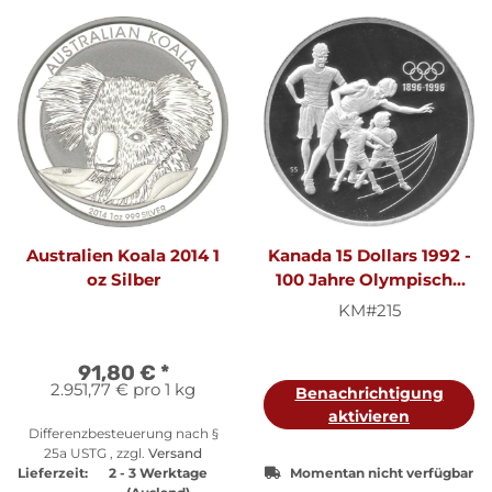
Australien Koala 2014 1
Kanada 15 Dollars 1992 -
oz Silber
100 Jahre Olympische
Spiele "Sportgeist der
KM#215
Generationen" - 1 oz
Silber PP
91,80 €
*
2.951,77 € pro 1 kg
Benachrichtigung
aktivieren
Differenzbesteuerung nach §
25a USTG , zzgl.
Versand
Lieferzeit:
2 - 3 Werktage
Momentan nicht verfügbar