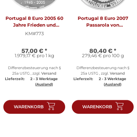
Portugal 8 Euro 2005 60
Portugal 8 Euro 2007
Jahre Frieden und
Passarola von
Freiheit - Silber PP
Bartolomeu de Gusmão
KM#773
- 1 oz Silber PP
57,00 €
*
80,40 €
*
1.979,17 € pro 1 kg
279,46 € pro 100 g
Differenzbesteuerung nach §
Differenzbesteuerung nach §
25a USTG , zzgl.
Versand
25a USTG , zzgl.
Versand
Lieferzeit:
2 - 3 Werktage
Lieferzeit:
2 - 3 Werktage
(Ausland)
(Ausland)
WARENKORB
WARENKORB