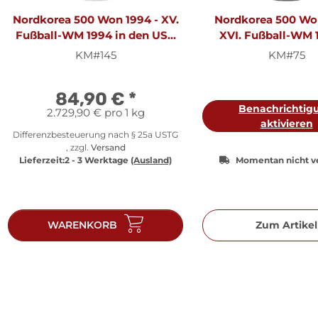
Nordkorea 500 Won 1994 - XV.
Nordkorea 500 Won
Fußball-WM 1994 in den USA
XVI. Fußball-WM 
"Zweikampf" - 1 oz Silber PP
Frankreich "Spieler 
KM#145
KM#75
Triomphe" - 1 oz S
84,90 €
*
Benachrichtig
2.729,90 € pro 1 kg
aktivieren
Differenzbesteuerung nach § 25a USTG
, zzgl.
Versand
Lieferzeit:
2 - 3 Werktage
(Ausland)
Momentan nicht v
WARENKORB
Zum Artikel