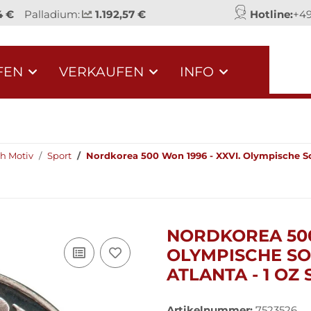
4 €
Palladium:
1.192,57 €
Hotline:
+49
FEN
VERKAUFEN
INFO
h Motiv
Sport
Nordkorea 500 Won 1996 - XXVI. Olympische Somm
NORDKOREA 500 
OLYMPISCHE SO
ATLANTA - 1 OZ
Artikelnummer:
7523526