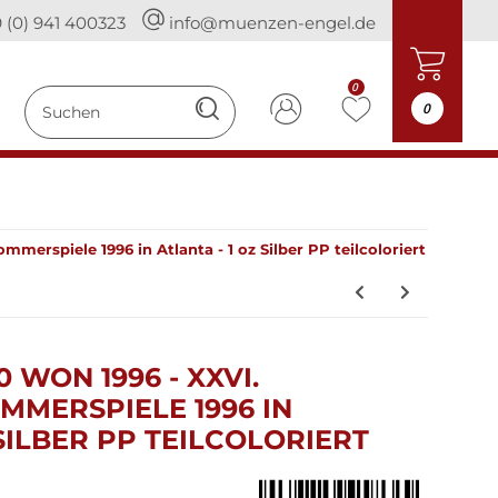
 (0) 941 400323
info@muenzen-engel.de
0
0
erspiele 1996 in Atlanta - 1 oz Silber PP teilcoloriert
WON 1996 - XXVI.
MMERSPIELE 1996 IN
 SILBER PP TEILCOLORIERT