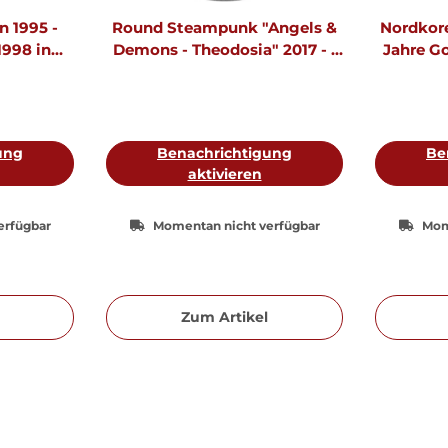
 1995 -
Round Steampunk "Angels &
Nordkore
1998 in
Demons - Theodosia" 2017 - 1
Jahre Go
vor Arc de
oz Silber
ilber PP
ung
Benachrichtigung
Be
aktivieren
erfügbar
Momentan nicht verfügbar
Mom
Zum Artikel