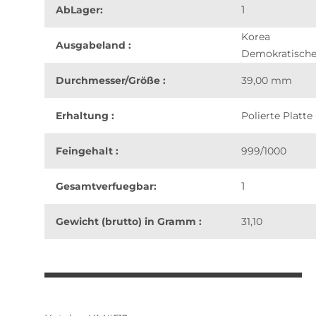
1
AbLager:
Korea
Ausgabeland :
Demokratische
Durchmesser/Größe :
39,00 mm
Erhaltung :
Polierte Platte 
Feingehalt :
999/1000
1
Gesamtverfuegbar:
Gewicht (brutto) in Gramm :
31,10
weitere Registerkarten anzeigen