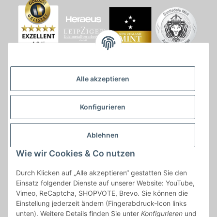
Alle akzeptieren
Konfigurieren
Ablehnen
Wie wir Cookies & Co nutzen
* * Lieferzeiten gelten ab Zahlungseingang und innerhalb
Durch Klicken auf „Alle akzeptieren“ gestatten Sie den
Deutschland.Irrtümer vorbehalten. Angaben zur
Einsatz folgender Dienste auf unserer Website: YouTube,
Auflagenhöhe, Durchmesser, etc. werden nicht garantiert. Der
Vimeo, ReCaptcha, SHOPVOTE, Brevo. Sie können die
Kaufvertrag bleibt davon unbetroffen. Alle angegebenen Preise
Einstellung jederzeit ändern (Fingerabdruck-Icon links
sind incl. der gesetzlichen UST und, zzgl.
Versand
| Das Angebot
unten). Weitere Details finden Sie unter
Konfigurieren
und