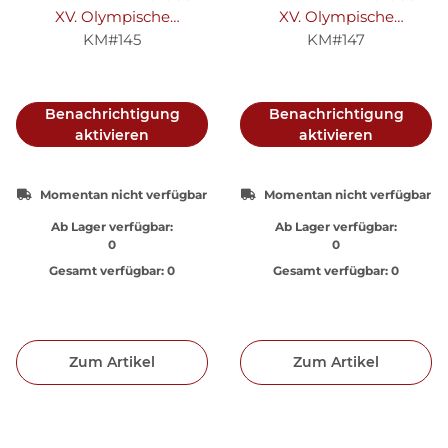
XV. Olympische
XV. Olympische
Winterspiele 1988 in
Winterspiele 1988 in
KM#145
KM#147
Calgary "Abfahrtslauf" -
Calgary "Biathlon" - Silber
Silber PP
PP
Benachrichtigung
Benachrichtigung
aktivieren
aktivieren
Momentan nicht verfügbar
Momentan nicht verfügbar
Ab Lager verfügbar:
Ab Lager verfügbar:
0
0
Gesamt verfügbar:
0
Gesamt verfügbar:
0
Zum Artikel
Zum Artikel