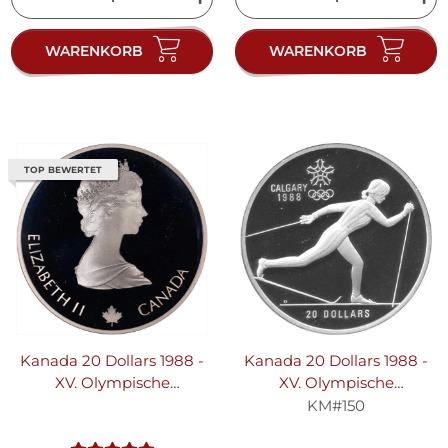
WARENKORB
WARENKORB
TOP BEWERTET
Kanada 20 Dollars 1988 -
Kanada 20 Dollars 1988 -
XV. Olympische
XV. Olympische
Winterspiele1988 in
Winterspiele 1988 in
KM#150
Calgary "I 1985-1988"
Calgary "Ski-Langlauf" -