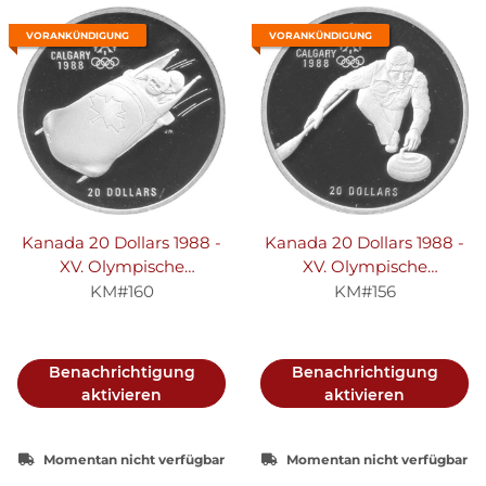
VORANKÜNDIGUNG
VORANKÜNDIGUNG
Kanada 20 Dollars 1988 -
Kanada 20 Dollars 1988 -
XV. Olympische
XV. Olympische
Winterspiele 1988 in
Winterspiele 1988 in
KM#160
KM#156
Calgary "Bobfahren" -
Calgary "Curling" - Silber
Silber PP
PP
Benachrichtigung
Benachrichtigung
aktivieren
aktivieren
Momentan nicht verfügbar
Momentan nicht verfügbar