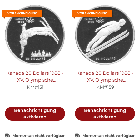
VORANKÜNDIGUNG
VORANKÜNDIGUNG
Kanada 20 Dollars 1988 -
Kanada 20 Dollars 1988 -
XV. Olympische
XV. Olympische
Winterspiele 1988 in
Winterspiele 1988 in
KM#151
KM#159
Calgary "Ski-Akrobatik" -
Calgary "Skisprung" -
Silber PP
Silber PP
Benachrichtigung
Benachrichtigung
aktivieren
aktivieren
Momentan nicht verfügbar
Momentan nicht verfügbar