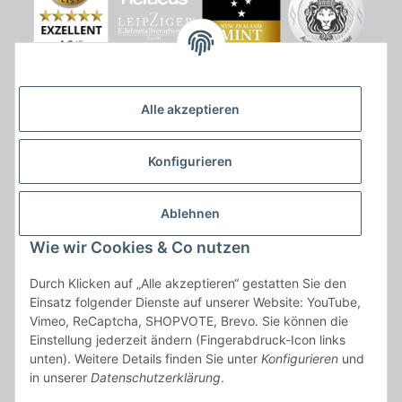
Alle akzeptieren
Konfigurieren
Ablehnen
Wie wir Cookies & Co nutzen
* * Lieferzeiten gelten ab Zahlungseingang und innerhalb
Durch Klicken auf „Alle akzeptieren“ gestatten Sie den
Deutschland.Irrtümer vorbehalten. Angaben zur
Einsatz folgender Dienste auf unserer Website: YouTube,
Auflagenhöhe, Durchmesser, etc. werden nicht garantiert. Der
Vimeo, ReCaptcha, SHOPVOTE, Brevo. Sie können die
Kaufvertrag bleibt davon unbetroffen. Alle angegebenen Preise
Einstellung jederzeit ändern (Fingerabdruck-Icon links
sind incl. der gesetzlichen UST und, zzgl.
Versand
| Das Angebot
unten). Weitere Details finden Sie unter
Konfigurieren
und
"kostenlose Lieferung" bezieht sich aussließlich auf den
in unserer
Datenschutzerklärung
.
Versand innerhalb Deutschlands (Inseln ausgenommen).