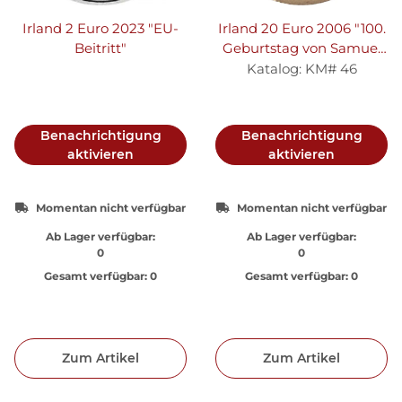
Irland 2 Euro 2023 "EU-
Irland 20 Euro 2006 "100.
Beitritt"
Geburtstag von Samuel
Beckett" Gold
Katalog: KM# 46
Benachrichtigung
Benachrichtigung
aktivieren
aktivieren
Momentan nicht verfügbar
Momentan nicht verfügbar
Ab Lager verfügbar:
Ab Lager verfügbar:
0
0
Gesamt verfügbar:
0
Gesamt verfügbar:
0
Zum Artikel
Zum Artikel