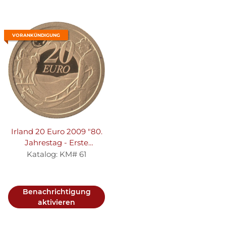
VORANKÜNDIGUNG
Irland 20 Euro 2009 "80.
Jahrestag - Erste
Währung" Gold
Katalog: KM# 61
Benachrichtigung
aktivieren