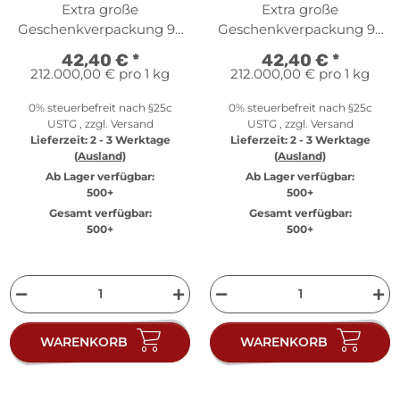
oz - Ostern Gr
oz - Ostern Rose
Extra große
Extra große
Geschenkverpackung 95
Geschenkverpackung 95
x 69 mm
x 69 mm
42,40 €
*
42,40 €
*
212.000,00 € pro 1 kg
212.000,00 € pro 1 kg
0% steuerbefreit nach §25c
0% steuerbefreit nach §25c
USTG , zzgl.
Versand
USTG , zzgl.
Versand
Lieferzeit:
2 - 3 Werktage
Lieferzeit:
2 - 3 Werktage
(Ausland)
(Ausland)
Ab Lager verfügbar:
Ab Lager verfügbar:
500+
500+
Gesamt verfügbar:
Gesamt verfügbar:
500+
500+
WARENKORB
WARENKORB