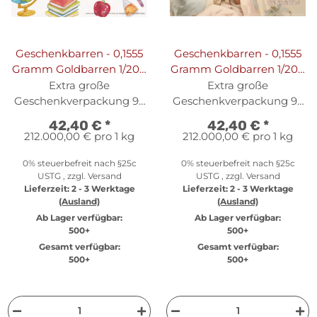
Geschenkbarren - 0,1555
Geschenkbarren - 0,1555
Gramm Goldbarren 1/200
Gramm Goldbarren 1/200
oz - Schulkind
oz - Schutzengel Beige
Extra große
Extra große
Geschenkverpackung 95
Geschenkverpackung 95
x 69 mm
x 69 mm
42,40 €
*
42,40 €
*
212.000,00 € pro 1 kg
212.000,00 € pro 1 kg
0% steuerbefreit nach §25c
0% steuerbefreit nach §25c
USTG , zzgl.
Versand
USTG , zzgl.
Versand
Lieferzeit:
2 - 3 Werktage
Lieferzeit:
2 - 3 Werktage
(Ausland)
(Ausland)
Ab Lager verfügbar:
Ab Lager verfügbar:
500+
500+
Gesamt verfügbar:
Gesamt verfügbar:
500+
500+