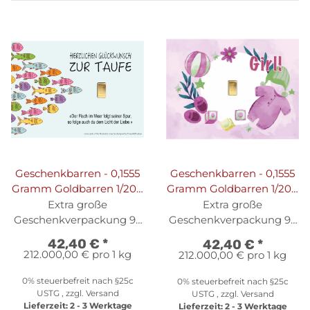
Geschenkbarren - 0,1555
Geschenkbarren - 0,1555
Gramm Goldbarren 1/200
Gramm Goldbarren 1/200
oz - Fisch
oz - Girl
Extra große
Extra große
Geschenkverpackung 95
Geschenkverpackung 95
x 69 mm
x 69 mm
42,40 €
*
42,40 €
*
212.000,00 € pro 1 kg
212.000,00 € pro 1 kg
0% steuerbefreit nach §25c
0% steuerbefreit nach §25c
USTG , zzgl.
Versand
USTG , zzgl.
Versand
Lieferzeit:
2 - 3 Werktage
Lieferzeit:
2 - 3 Werktage