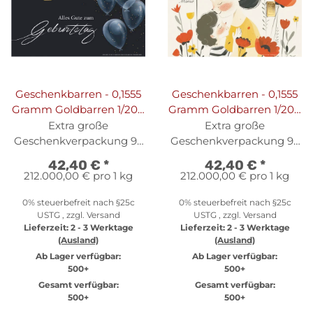
Geschenkbarren - 0,1555
Geschenkbarren - 0,1555
Gramm Goldbarren 1/200
Gramm Goldbarren 1/200
oz - Luftballons Dunkel
oz - Muttertag
Extra große
Extra große
Geschenkverpackung 95
Geschenkverpackung 95
x 69 mm
x 69 mm
42,40 €
*
42,40 €
*
212.000,00 € pro 1 kg
212.000,00 € pro 1 kg
0% steuerbefreit nach §25c
0% steuerbefreit nach §25c
USTG , zzgl.
Versand
USTG , zzgl.
Versand
Lieferzeit:
2 - 3 Werktage
Lieferzeit:
2 - 3 Werktage
(Ausland)
(Ausland)
Ab Lager verfügbar:
Ab Lager verfügbar:
500+
500+
Gesamt verfügbar:
Gesamt verfügbar:
500+
500+