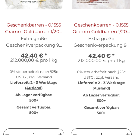
Geschenkbarren - 0,1555
Geschenkbarren - 0,1555
Gramm Goldbarren 1/200
Gramm Goldbarren 1/200
oz - Glitter
oz - Glückwunsch
Extra große
Extra große
Kamille
Geschenkverpackung 95
Geschenkverpackung 95
x 69 mm
x 69 mm
42,40 €
*
42,40 €
*
212.000,00 € pro 1 kg
212.000,00 € pro 1 kg
0% steuerbefreit nach §25c
0% steuerbefreit nach §25c
USTG , zzgl.
Versand
USTG , zzgl.
Versand
Lieferzeit:
2 - 3 Werktage
Lieferzeit:
2 - 3 Werktage
(Ausland)
(Ausland)
Ab Lager verfügbar:
Ab Lager verfügbar:
500+
500+
Gesamt verfügbar:
Gesamt verfügbar:
500+
500+