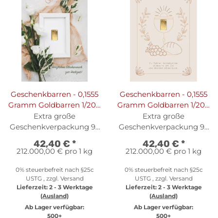
Geschenkbarren - 0,1555
Geschenkbarren - 0,1555
Gramm Goldbarren 1/200
Gramm Goldbarren 1/200
oz - Hochzeit Foto
oz - Kommunion Beige
Extra große
Extra große
Geschenkverpackung 95
Geschenkverpackung 95
x 69 mm
x 69 mm
42,40 €
*
42,40 €
*
212.000,00 € pro 1 kg
212.000,00 € pro 1 kg
0% steuerbefreit nach §25c
0% steuerbefreit nach §25c
USTG , zzgl.
Versand
USTG , zzgl.
Versand
Lieferzeit:
2 - 3 Werktage
Lieferzeit:
2 - 3 Werktage
(Ausland)
(Ausland)
Ab Lager verfügbar:
Ab Lager verfügbar:
500+
500+