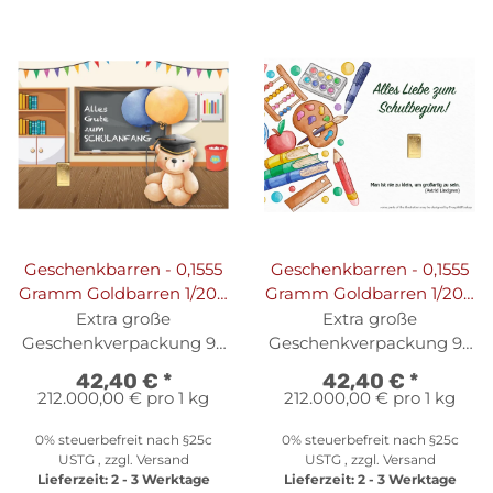
Geschenkbarren - 0,1555
Geschenkbarren - 0,1555
Gramm Goldbarren 1/200
Gramm Goldbarren 1/200
oz - Schulanfang
oz - Schulbeginn
Extra große
Extra große
Geschenkverpackung 95
Geschenkverpackung 95
x 69 mm
x 69 mm
42,40 €
*
42,40 €
*
212.000,00 € pro 1 kg
212.000,00 € pro 1 kg
0% steuerbefreit nach §25c
0% steuerbefreit nach §25c
USTG , zzgl.
Versand
USTG , zzgl.
Versand
Lieferzeit:
2 - 3 Werktage
Lieferzeit:
2 - 3 Werktage