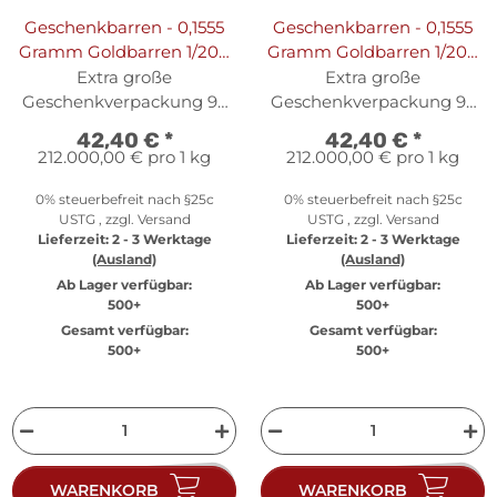
Geschenkbarren - 0,1555
Geschenkbarren - 0,1555
Gramm Goldbarren 1/200
Gramm Goldbarren 1/200
oz - Kommunion Blau
oz - Konfirmation Beige
Extra große
Extra große
Geschenkverpackung 95
Geschenkverpackung 95
x 69 mm
x 69 mm
42,40 €
*
42,40 €
*
212.000,00 € pro 1 kg
212.000,00 € pro 1 kg
0% steuerbefreit nach §25c
0% steuerbefreit nach §25c
USTG , zzgl.
Versand
USTG , zzgl.
Versand
Lieferzeit:
2 - 3 Werktage
Lieferzeit:
2 - 3 Werktage
(Ausland)
(Ausland)
Ab Lager verfügbar:
Ab Lager verfügbar:
500+
500+
Gesamt verfügbar:
Gesamt verfügbar:
500+
500+
WARENKORB
WARENKORB