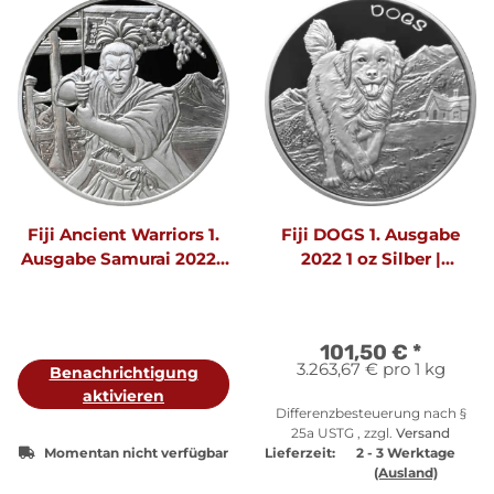
Fiji Ancient Warriors 1.
Fiji DOGS 1. Ausgabe
Ausgabe Samurai 2022 1
2022 1 oz Silber |
oz Silber | Prooflike
Prooflike - Originalfolie
101,50 €
*
3.263,67 € pro 1 kg
Benachrichtigung
aktivieren
Differenzbesteuerung nach §
25a USTG , zzgl.
Versand
Momentan nicht verfügbar
Lieferzeit:
2 - 3 Werktage
(Ausland)