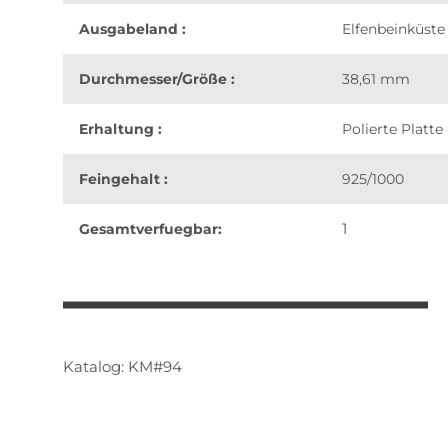
Ausgabeland :
Elfenbeinküste
Durchmesser/Größe :
38,61 mm
Erhaltung :
Polierte Platte 
Feingehalt :
925/1000
1
Gesamtverfuegbar:
weitere Registerkarten anzeigen
Katalog: KM#94