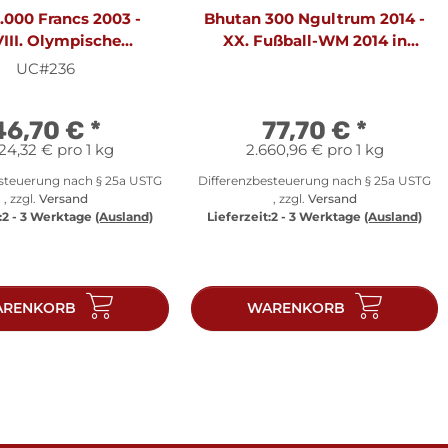
.000 Francs 2003 -
Bhutan 300 Ngultrum 2014 -
III. Olympische
XX. Fußball-WM 2014 in
piele 2004 in Athen
Brasilien "Spieler und Drache"
UC#236
ufer" - Silber PP
- Silber PP
46,70 €
*
77,70 €
*
24,32 € pro 1 kg
2.660,96 € pro 1 kg
esteuerung nach § 25a USTG
Differenzbesteuerung nach § 25a USTG
, zzgl.
Versand
, zzgl.
Versand
:
2 - 3 Werktage
(Ausland)
Lieferzeit:
2 - 3 Werktage
(Ausland)
RENKORB
WARENKORB