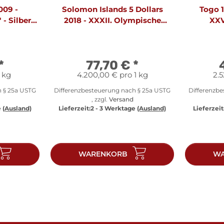
009 -
Solomon Islands 5 Dollars
Togo 1
 - Silber
2018 - XXXII. Olympische
XXV
Sommerspiele 2020 (2021) in
Sommers
Tokio - Silber PP
"Lä
*
77,70 €
*
1 kg
4.200,00 € pro 1 kg
2.5
h § 25a USTG
Differenzbesteuerung nach § 25a USTG
Differenzb
, zzgl.
Versand
e
(Ausland)
Lieferzeit:
2 - 3 Werktage
(Ausland)
Lieferzeit
WARENKORB
WA