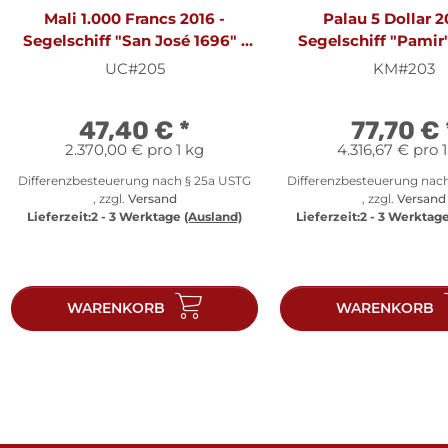
Mali 1.000 Francs 2016 -
Palau 5 Dollar 2
Segelschiff "San José 1696" -
Segelschiff "Pamir"
Silber PP
PP
UC#205
KM#203
47,40 €
*
77,70 €
2.370,00 € pro 1 kg
4.316,67 € pro 
Differenzbesteuerung nach § 25a USTG
Differenzbesteuerung nac
, zzgl.
Versand
, zzgl.
Versand
Lieferzeit:
2 - 3 Werktage
(Ausland)
Lieferzeit:
2 - 3 Werktag
WARENKORB
WARENKORB