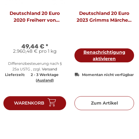
Deutschland 20 Euro
Deutschland 20 Euro
2020 Freiherr von
2023 Grimms Märchen:
Münchhausen - PP
Hans im Glück - PP
49,44 €
*
2.960,48 € pro 1 kg
Benachrichtigung
aktivieren
Differenzbesteuerung nach §
25a USTG , zzgl.
Versand
Lieferzeit:
2 - 3 Werktage
Momentan nicht verfügbar
(Ausland)
WARENKORB
Zum Artikel