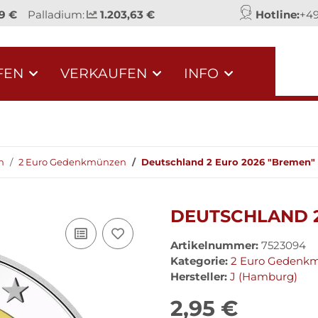
9 €
Palladium:
1.203,63 €
Hotline:
+49
FEN
VERKAUFEN
INFO
n
2 Euro Gedenkmünzen
Deutschland 2 Euro 2026 "Bremen" 
DEUTSCHLAND 2
Artikelnummer:
7523094
Kategorie:
2 Euro Gedenk
Hersteller:
J (Hamburg)
2,95 €