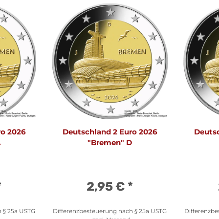
ro 2026
Deutschland 2 Euro 2026
Deutsc
A
"Bremen" D
*
2,95 €
*
h § 25a USTG
Differenzbesteuerung nach § 25a USTG
Differenzb