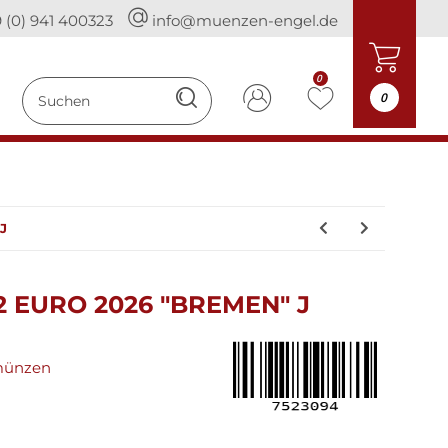
 (0) 941 400323
info@muenzen-engel.de
0
0
J
 EURO 2026 "BREMEN" J
münzen