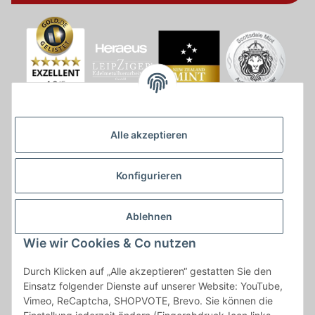
Alle akzeptieren
Konfigurieren
Ablehnen
Wie wir Cookies & Co nutzen
* * Lieferzeiten gelten ab Zahlungseingang und innerhalb
Durch Klicken auf „Alle akzeptieren“ gestatten Sie den
Deutschland.Irrtümer vorbehalten. Angaben zur
Einsatz folgender Dienste auf unserer Website: YouTube,
Auflagenhöhe, Durchmesser, etc. werden nicht garantiert. Der
Vimeo, ReCaptcha, SHOPVOTE, Brevo. Sie können die
Kaufvertrag bleibt davon unbetroffen. Alle angegebenen Preise