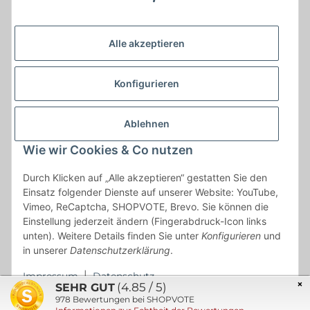
Alle akzeptieren
Konfigurieren
Ablehnen
Wie wir Cookies & Co nutzen
* * Lieferzeiten gelten ab Zahlungseingang und innerhalb
Durch Klicken auf „Alle akzeptieren“ gestatten Sie den
Deutschland.Irrtümer vorbehalten. Angaben zur
Einsatz folgender Dienste auf unserer Website: YouTube,
Auflagenhöhe, Durchmesser, etc. werden nicht garantiert. Der
Vimeo, ReCaptcha, SHOPVOTE, Brevo. Sie können die
Kaufvertrag bleibt davon unbetroffen. Alle angegebenen Preise
Einstellung jederzeit ändern (Fingerabdruck-Icon links
sind incl. der gesetzlichen UST und, zzgl.
Versand
| Das Angebot
unten). Weitere Details finden Sie unter
Konfigurieren
und
"kostenlose Lieferung" bezieht sich aussließlich auf den
in unserer
Datenschutzerklärung
.
Versand innerhalb Deutschlands (Inseln ausgenommen).
Impressum
|
Datenschutz
×
(4.85 / 5)
SEHR GUT
978
Bewertungen bei SHOPVOTE
© 2021 Münzen Engel GmbH & Co. KG