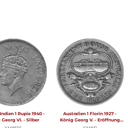
 Indien 1 Rupie 1940 -
Australien 1 Florin 1927 -
Georg VI. - Silber
König Georg V. - Eröffnung
des Parlamentsgebäudes -
KM#556
KM#31