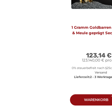
1 Gramm Goldbarren
& Meule geprägt Sec
Neuware LB
123,14 
123.140,00 € pro
0% steuerbefreit nach §25c 
Versand
Lieferzeit:
2 - 3 Werktag
WARENKORB