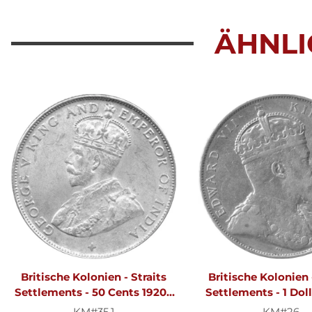
ÄHNLI
Britische Kolonien - Straits
Britische Kolonien 
Settlements - 50 Cents 1920 -
Settlements - 1 Doll
König Georg V. - Silber
König Edward VII. 
KM#35.1
KM#26