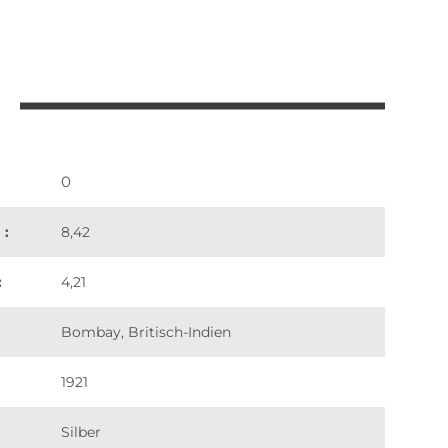
0
 :
8,42
:
4,21
Bombay, Britisch-Indien
1921
Silber