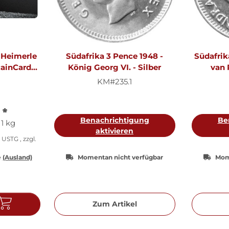
 Heimerle
Südafrika 3 Pence 1948 -
Südafrika
ainCard |
König Georg VI. - Silber
van 
MA
KM#235.1
€
*
Benachrichtigung
Be
 1 kg
aktivieren
USTG , zzgl.
e
(Ausland)
Momentan nicht verfügbar
Mom
Zum Artikel