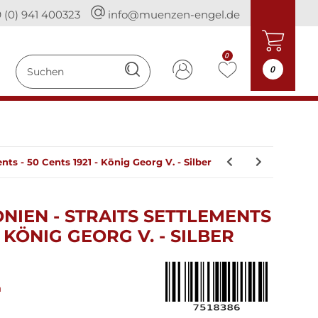
 (0) 941 400323
info@muenzen-engel.de
0
0
nts - 50 Cents 1921 - König Georg V. - Silber
NIEN - STRAITS SETTLEMENTS
 - KÖNIG GEORG V. - SILBER
n