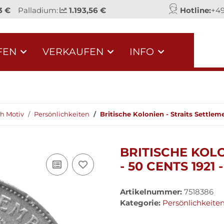
3 €
Palladium:
1.193,56 €
Hotline:
+49
FEN
VERKAUFEN
INFO
h Motiv
Persönlichkeiten
Britische Kolonien - Straits Settleme
BRITISCHE KOLO
- 50 CENTS 1921
Artikelnummer:
7518386
Kategorie:
Persönlichkeite