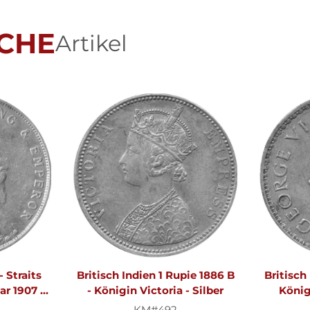
CHE
Artikel
- Straits
Britisch Indien 1 Rupie 1886 B
Britisch
ar 1907 -
- Königin Victoria - Silber
König 
- Silber
KM#492