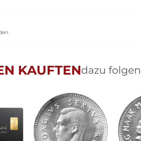
nden
EN KAUFTEN
dazu folgen