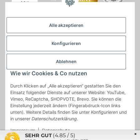
Alle akzeptieren
Konfigurieren
Ablehnen
Wie wir Cookies & Co nutzen
* * Lieferzeiten gelten ab Zahlungseingang und innerhalb
Durch Klicken auf „Alle akzeptieren“ gestatten Sie den
Deutschland.Irrtümer vorbehalten. Angaben zur
Einsatz folgender Dienste auf unserer Website: YouTube,
Auflagenhöhe, Durchmesser, etc. werden nicht garantiert. Der
Vimeo, ReCaptcha, SHOPVOTE, Brevo. Sie können die
Kaufvertrag bleibt davon unbetroffen. Alle angegebenen Preise
Einstellung jederzeit ändern (Fingerabdruck-Icon links
sind incl. der gesetzlichen UST und, zzgl.
Versand
| Das Angebot
unten). Weitere Details finden Sie unter
Konfigurieren
und
"kostenlose Lieferung" bezieht sich aussließlich auf den
in unserer
Datenschutzerklärung
.
Versand innerhalb Deutschlands (Inseln ausgenommen).
Impressum
|
Datenschutz
×
(4.85 / 5)
SEHR GUT