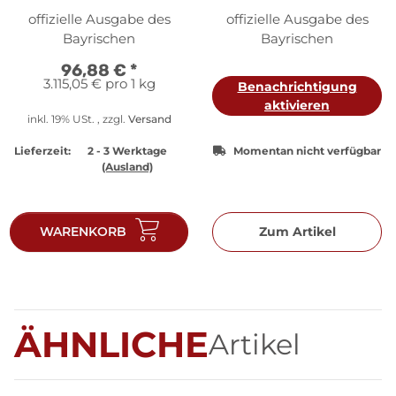
Neuschwanstein 2025 1
Neuschwanstein 2025
offizielle Ausgabe des
offizielle Ausgabe des
oz Silber
1/4 oz Gold
Bayrischen
Bayrischen
Hauptmünzamt
Hauptmünzamt
96,88 €
*
3.115,05 € pro 1 kg
Benachrichtigung
aktivieren
inkl. 19% USt. , zzgl.
Versand
Lieferzeit:
2 - 3 Werktage
Momentan nicht verfügbar
(Ausland)
WARENKORB
Zum Artikel
ÄHNLICHE
Artikel