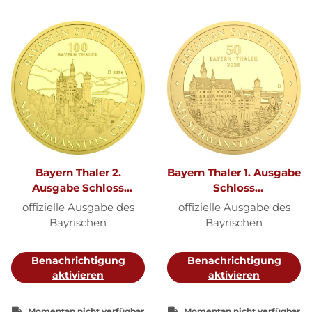
Bayern Thaler 2.
Bayern Thaler 1. Ausgabe
Ausgabe Schloss
Schloss
Neuschwanstein 2026 1
Neuschwanstein 2025
offizielle Ausgabe des
offizielle Ausgabe des
oz Gold
1/2 oz Gold
Bayrischen
Bayrischen
Hauptmünzamt
Hauptmünzamt
Benachrichtigung
Benachrichtigung
aktivieren
aktivieren
Momentan nicht verfügbar
Momentan nicht verfügbar