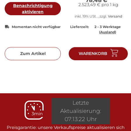
78,48 €
*
2.523,49 € pro 1 kg
Benachrichtigung
aktivieren
inkl. 19% USt. , zzgl.
Versand
Momentan nicht verfügbar
Lieferzeit:
2 - 3 Werktage
(Ausland)
Zum Artikel
WARENKORB
Letzte
Aktualisierung:
3min
07:13:22 Uhr
Preisgarantie: unsere Verkaufspreise aktualisieren sich