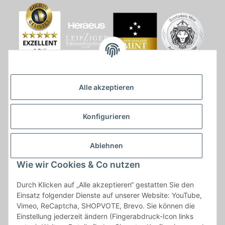
Alle akzeptieren
Konfigurieren
Ablehnen
Wie wir Cookies & Co nutzen
* * Lieferzeiten gelten ab Zahlungseingang und innerhalb
Durch Klicken auf „Alle akzeptieren“ gestatten Sie den
Deutschland.Irrtümer vorbehalten. Angaben zur
Einsatz folgender Dienste auf unserer Website: YouTube,
Auflagenhöhe, Durchmesser, etc. werden nicht garantiert. Der
Vimeo, ReCaptcha, SHOPVOTE, Brevo. Sie können die
Kaufvertrag bleibt davon unbetroffen. Alle angegebenen Preise
Einstellung jederzeit ändern (Fingerabdruck-Icon links