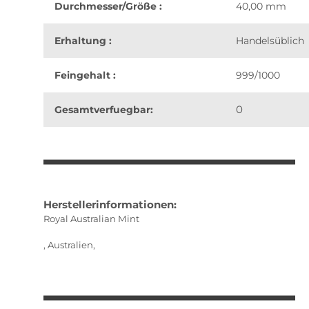
Durchmesser/Größe :
40,00 mm
Erhaltung :
Handelsüblich
Feingehalt :
999/1000
0
Gesamtverfuegbar:
weitere Registerkarten anzeigen
Herstellerinformationen:
Royal Australian Mint
, Australien,