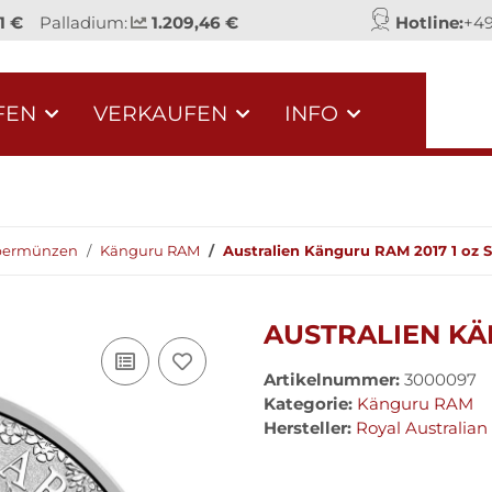
1 €
Palladium:
1.209,46 €
Hotline:
+49
FEN
VERKAUFEN
INFO
lbermünzen
Känguru RAM
Australien Känguru RAM 2017 1 oz S
AUSTRALIEN KÄ
Artikelnummer:
3000097
Kategorie:
Känguru RAM
Hersteller:
Royal Australian