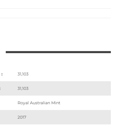
 :
31,103
:
31,103
Royal Australian Mint
2017