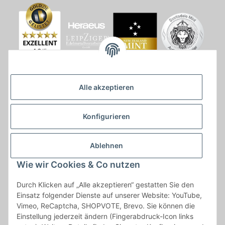
Alle akzeptieren
Konfigurieren
Ablehnen
Wie wir Cookies & Co nutzen
* * Lieferzeiten gelten ab Zahlungseingang und innerhalb
Durch Klicken auf „Alle akzeptieren“ gestatten Sie den
Deutschland.Irrtümer vorbehalten. Angaben zur
Einsatz folgender Dienste auf unserer Website: YouTube,
Auflagenhöhe, Durchmesser, etc. werden nicht garantiert. Der
Vimeo, ReCaptcha, SHOPVOTE, Brevo. Sie können die
Kaufvertrag bleibt davon unbetroffen. Alle angegebenen Preise
Einstellung jederzeit ändern (Fingerabdruck-Icon links