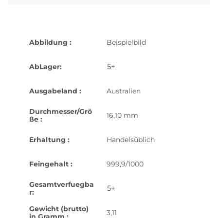
Abbildung :
Beispielbild
5+
AbLager:
Ausgabeland :
Australien
Durchmesser/Grö
16,10 mm
ße :
Erhaltung :
Handelsüblich
Feingehalt :
999,9/1000
Gesamtverfuegba
5+
r:
Gewicht (brutto)
3,11
in Gramm :