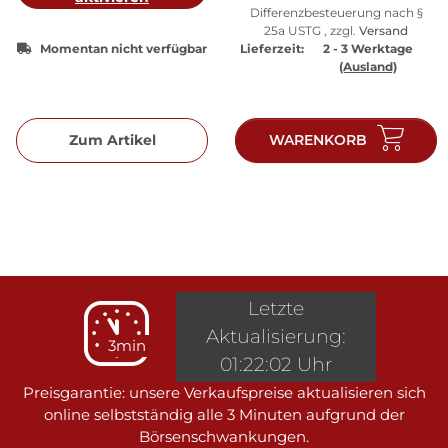
Differenzbesteuerung nach §
25a USTG , zzgl.
Versand
Momentan nicht verfügbar
Lieferzeit:
2 - 3 Werktage
(Ausland)
Zum Artikel
WARENKORB
Letzte
Aktualisierung:
3min
01:22:02 Uhr
Preisgarantie: unsere Verkaufspreise aktualisieren sich
online selbstständig alle 3 Minuten aufgrund der
Börsenschwankungen.