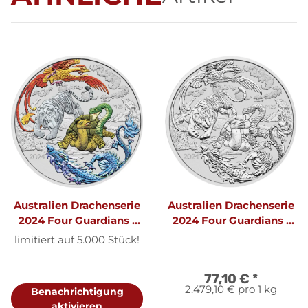
Australien Drachenserie
Australien Drachenserie
2024 Four Guardians 1
2024 Four Guardians 1
oz Silber | Coloriert I
oz Silber | Chinesische
limitiert auf 5.000 Stück!
Mythen und Legenden
77,10 €
*
2.479,10 € pro 1 kg
Benachrichtigung
aktivieren