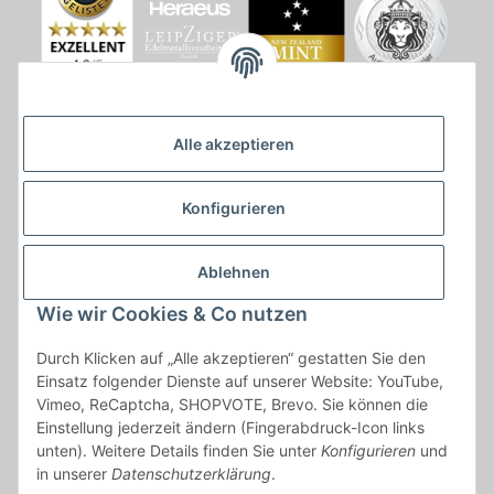
Alle akzeptieren
Konfigurieren
Ablehnen
Wie wir Cookies & Co nutzen
* * Lieferzeiten gelten ab Zahlungseingang und innerhalb
Durch Klicken auf „Alle akzeptieren“ gestatten Sie den
Deutschland.Irrtümer vorbehalten. Angaben zur
Einsatz folgender Dienste auf unserer Website: YouTube,
Auflagenhöhe, Durchmesser, etc. werden nicht garantiert. Der
Vimeo, ReCaptcha, SHOPVOTE, Brevo. Sie können die
Kaufvertrag bleibt davon unbetroffen. Alle angegebenen Preise
Einstellung jederzeit ändern (Fingerabdruck-Icon links
sind incl. der gesetzlichen UST und, zzgl.
Versand
| Das Angebot
unten). Weitere Details finden Sie unter
Konfigurieren
und
"kostenlose Lieferung" bezieht sich aussließlich auf den
in unserer
Datenschutzerklärung
.