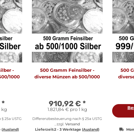
lber -
500 Gramm Feinsilber -
500 G
600/1000
diverse Münzen ab 500/1000
divers
€
*
910,92 €
*
Be
1 kg
1.821,84 € pro 1 kg
h § 25a USTG
Differenzbesteuerung nach § 25a USTG
, zzgl.
Versand
e
(Ausland)
Lieferzeit:
2 - 3 Werktage
(Ausland)
Mom