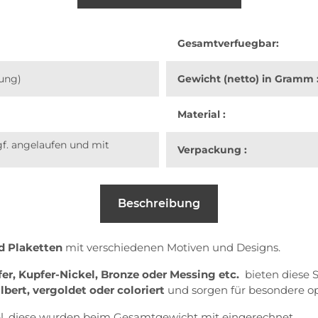
Gesamtverfuegbar:
dung)
Gewicht (netto) in Gramm 
Material :
f. angelaufen und mit
Verpackung :
Beschreibung
d Plaketten
mit verschiedenen Motiven und Designs.
er, Kupfer-Nickel, Bronze oder Messing etc.
bieten diese 
ilbert, vergoldet oder coloriert
und sorgen für besondere op
el, diese wurden beim Gesamtgewicht mit eingerechnet.