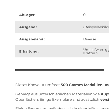
0
AbLager:
Ausgabe :
(Beispielabbil
Ausgabeland :
Diverse
Umlaufware gg
Erhaltung :
Kratzern
weitere Registerkarten anzeigen
Dieses Konvolut umfasst
500 Gramm Medaillen un
Geprägt aus unterschiedlichen Materialien wie
Kupf
Oberflächen. Einige Exemplare sind zusätzlich
vers
Einige Exemplare befinden sich in einer Münzkaps