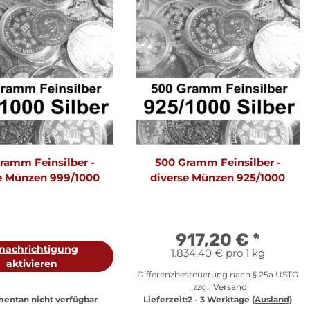
ramm Feinsilber -
500 Gramm Feinsilber -
e Münzen 999/1000
diverse Münzen 925/1000
917,20 €
*
nachrichtigung
1.834,40 € pro 1 kg
aktivieren
Differenzbesteuerung nach § 25a USTG
, zzgl.
Versand
entan nicht verfügbar
Lieferzeit:
2 - 3 Werktage
(Ausland)