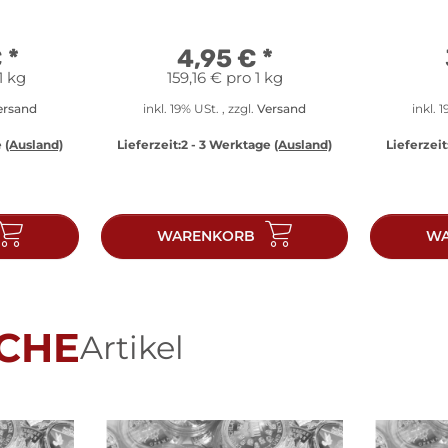
€
*
4,95 €
*
1 kg
159,16 € pro 1 kg
ersand
inkl. 19% USt. , zzgl.
Versand
inkl. 
e
(Ausland)
Lieferzeit:
2 - 3 Werktage
(Ausland)
Lieferzeit
WARENKORB
WA
CHE
Artikel