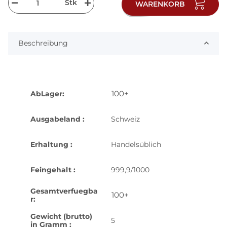
Stk
WARENKORB
Beschreibung
100+
AbLager:
Ausgabeland :
Schweiz
Erhaltung :
Handelsüblich
Feingehalt :
999,9/1000
Gesamtverfuegba
100+
r:
Gewicht (brutto)
5
in Gramm :