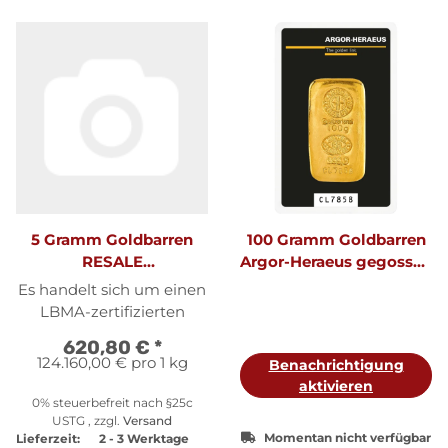
5 Gramm Goldbarren
100 Gramm Goldbarren
RESALE
Argor-Heraeus gegossen
originalverpackt I. Wahl
| Neuware LBMA
Es handelt sich um einen
| LBMA
LBMA-zertifizierten
Hersteller von (Heimere &
620,80 €
*
Meule, Heraeus, Argor-
124.160,00 € pro 1 kg
Benachrichtigung
Heraus, Umicore,
aktivieren
Valcambi, Degussa)
0% steuerbefreit nach §25c
unserer Wahl. Die Barren
USTG , zzgl.
Versand
Momentan nicht verfügbar
Lieferzeit:
2 - 3 Werktage
können gegossen oder