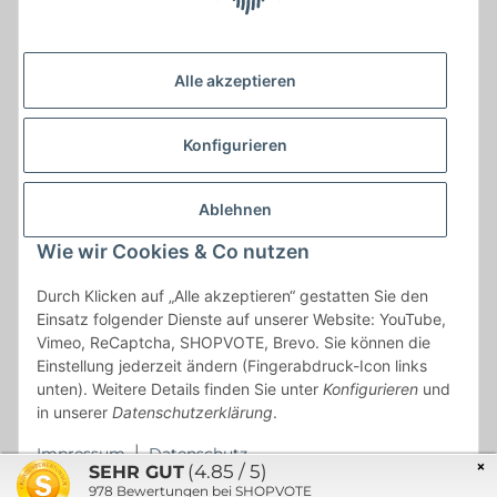
Alle akzeptieren
Konfigurieren
Ablehnen
Wie wir Cookies & Co nutzen
* * Lieferzeiten gelten ab Zahlungseingang und innerhalb
Durch Klicken auf „Alle akzeptieren“ gestatten Sie den
Deutschland.Irrtümer vorbehalten. Angaben zur
Einsatz folgender Dienste auf unserer Website: YouTube,
Auflagenhöhe, Durchmesser, etc. werden nicht garantiert. Der
Vimeo, ReCaptcha, SHOPVOTE, Brevo. Sie können die
Kaufvertrag bleibt davon unbetroffen. Alle angegebenen Preise
Einstellung jederzeit ändern (Fingerabdruck-Icon links
sind incl. der gesetzlichen UST und, zzgl.
Versand
| Das Angebot
unten). Weitere Details finden Sie unter
Konfigurieren
und
"kostenlose Lieferung" bezieht sich aussließlich auf den
in unserer
Datenschutzerklärung
.
Versand innerhalb Deutschlands (Inseln ausgenommen).
Impressum
|
Datenschutz
×
(4.85 / 5)
SEHR GUT
978
Bewertungen bei SHOPVOTE
© 2021 Münzen Engel GmbH & Co. KG