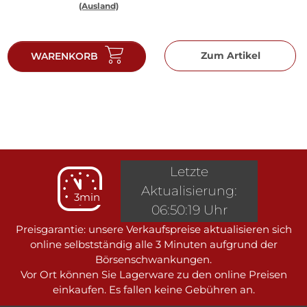
(Ausland)
geprägt sein. Die Barren
sind in einem
einwandfreien Zustand -
Zum Artikel
WARENKORB
die
Verpackung/Blisterkarte
kann jedoch leichte
Kratzer an der
Oberfläche aufweisen.
Herstellerwünsche
können leider nicht
berücksichtigt werden.
Letzte
Aktualisierung:
3min
06:50:19 Uhr
Preisgarantie: unsere Verkaufspreise aktualisieren sich
online selbstständig alle 3 Minuten aufgrund der
Börsenschwankungen.
Vor Ort können Sie Lagerware zu den online Preisen
einkaufen. Es fallen keine Gebühren an.