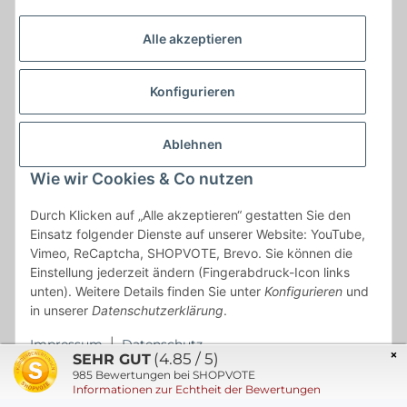
Alle akzeptieren
Konfigurieren
Ablehnen
Wie wir Cookies & Co nutzen
Durch Klicken auf „Alle akzeptieren“ gestatten Sie den
Einsatz folgender Dienste auf unserer Website: YouTube,
Vimeo, ReCaptcha, SHOPVOTE, Brevo. Sie können die
Einstellung jederzeit ändern (Fingerabdruck-Icon links
* * Lieferzeiten gelten ab Zahlungseingang und innerhalb
unten). Weitere Details finden Sie unter
Konfigurieren
und
Deutschland.Irrtümer vorbehalten. Angaben zur
in unserer
Datenschutzerklärung
.
Auflagenhöhe, Durchmesser, etc. werden nicht garantiert. Der
Kaufvertrag bleibt davon unbetroffen. Alle angegebenen Preise
Impressum
|
Datenschutz
sind incl. der gesetzlichen UST und, zzgl.
Versand
| Das Angebot
×
(4.85 / 5)
SEHR GUT
"kostenlose Lieferung" bezieht sich aussließlich auf den
985
Bewertungen bei SHOPVOTE
Informationen zur Echtheit der Bewertungen
Versand innerhalb Deutschlands (Inseln ausgenommen).