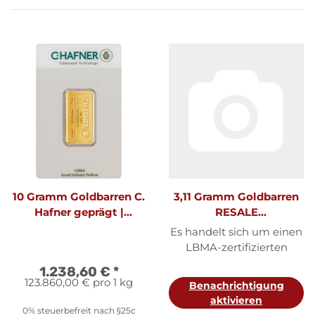
10 Gramm Goldbarren C.
3,11 Gramm Goldbarren
Hafner geprägt |
RESALE
Neuware LBMA
originalverpackt I. Wahl
Es handelt sich um einen
| LBMA
LBMA-zertifizierten
Hersteller von (Heimere &
1.238,60 €
*
Meule, Heraeus, Argor-
123.860,00 € pro 1 kg
Benachrichtigung
Heraus, Umicore,
aktivieren
Valcambi, Degussa)
0% steuerbefreit nach §25c