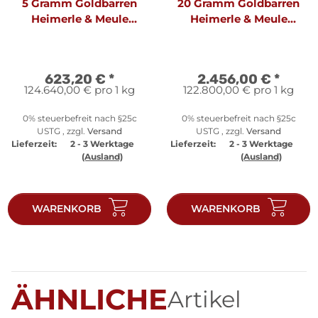
5 Gramm Goldbarren
20 Gramm Goldbarren
Heimerle & Meule
Heimerle & Meule
geprägt | Neuware
geprägt | Neuware
LBMA
LBMA
623,20 €
*
2.456,00 €
*
124.640,00 € pro 1 kg
122.800,00 € pro 1 kg
0% steuerbefreit nach §25c
0% steuerbefreit nach §25c
USTG , zzgl.
Versand
USTG , zzgl.
Versand
Lieferzeit:
2 - 3 Werktage
Lieferzeit:
2 - 3 Werktage
(Ausland)
(Ausland)
WARENKORB
WARENKORB
ÄHNLICHE
Artikel