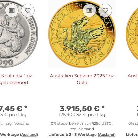
 Koala div. 1 oz
Australien Schwan 2025 1 oz
Aust
egelbesteuert
Gold
7,45 €
*
3.915,50 €
*
5 € pro 1 kg
125.900,32 € pro 1 kg
t. , zzgl.
Versand
0% steuerbefreit nach §25c USTG ,
0% st
zzgl.
Versand
3 Werktage
(Ausland)
Lieferzeit:
2 - 3 Werktage
(Ausland)
Liefer