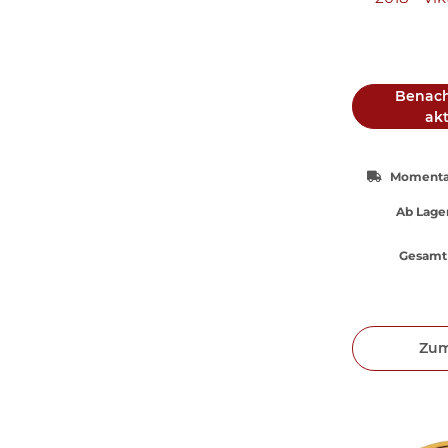
Benach
akt
Momentan
Ab Lager
Gesamt 
Zum