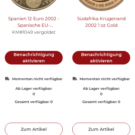
Spanien 12 Euro 2002 -
Südafrika Krügerrand
Spanische EU-
2002 1 oz Gold
Ratspräsidentschaft -
KM#1049 vergoldet
Silber vergoldet
Benachrichtigung
Benachrichtigung
aktivieren
aktivieren
Momentan nicht verfügbar
Momentan nicht verfügbar
Ab Lager verfügbar:
Ab Lager verfügbar:
0
0
Gesamt verfügbar:
0
Gesamt verfügbar:
0
Zum Artikel
Zum Artikel