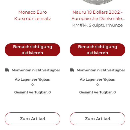
Monaco Euro
Nauru 10 Dollars 2002 -
Kursmünzensatz
Europäische Denkmäler
"Brandenburger Tor in
KM#14, Skulpturmünze
Berlin" - Silber PP
Skulpturmünze
teilvergoldet
Benachrichtigung
Benachrichtigung
aktivieren
aktivieren
Momentan nicht verfügbar
Momentan nicht verfügbar
Ab Lager verfügbar:
Ab Lager verfügbar:
0
0
Gesamt verfügbar:
0
Gesamt verfügbar:
0
Zum Artikel
Zum Artikel