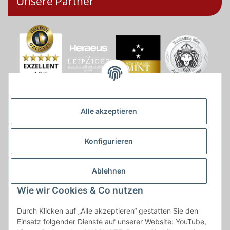
Unsere Partner
Alle akzeptieren
Konfigurieren
Ablehnen
Wie wir Cookies & Co nutzen
* * Lieferzeiten gelten ab Zahlungseingang und innerhalb
Durch Klicken auf „Alle akzeptieren“ gestatten Sie den
Deutschland.Irrtümer vorbehalten. Angaben zur
Einsatz folgender Dienste auf unserer Website: YouTube,
Auflagenhöhe, Durchmesser, etc. werden nicht garantiert. Der