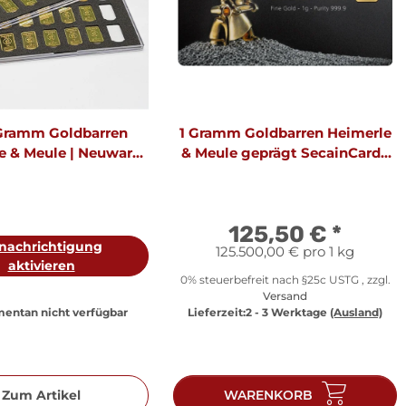
 Gramm Goldbarren
1 Gramm Goldbarren Heimerle
e & Meule | Neuware
& Meule geprägt SecainCard |
LBMA
Neuware LBMA
125,50 €
*
nachrichtigung
125.500,00 € pro 1 kg
aktivieren
0% steuerbefreit nach §25c USTG , zzgl.
Versand
entan nicht verfügbar
Lieferzeit:
2 - 3 Werktage
(Ausland)
Zum Artikel
WARENKORB