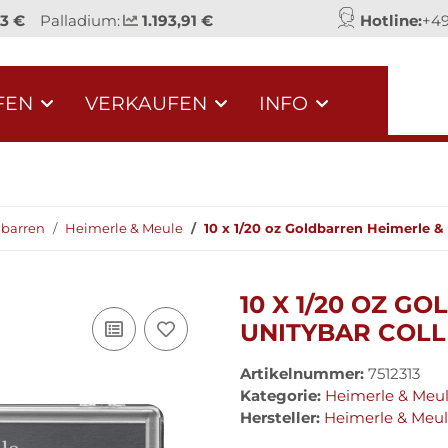
93 €
Palladium:
1.193,91 €
Hotline:
+49
FEN
VERKAUFEN
INFO
barren
Heimerle & Meule
10 x 1/20 oz Goldbarren Heimerle 
10 X 1/20 OZ G
UNITYBAR COLL
Artikelnummer:
7512313
Kategorie:
Heimerle & Meu
Hersteller:
Heimerle & Meu