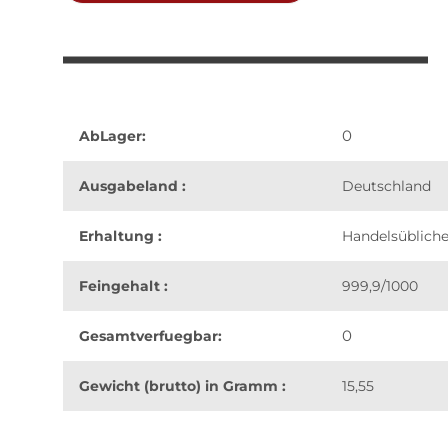
0
AbLager:
Ausgabeland :
Deutschland
Erhaltung :
Handelsüblich
Feingehalt :
999,9/1000
0
Gesamtverfuegbar:
Gewicht (brutto) in Gramm :
15,55
weitere Registerkarten anzeigen