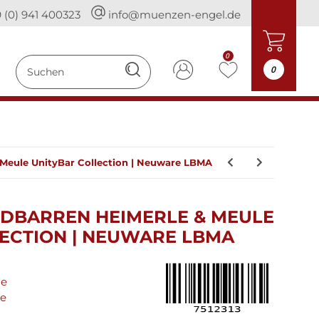
 (0) 941 400323
info@muenzen-engel.de
0
0
& Meule UnityBar Collection | Neuware LBMA
OLDBARREN HEIMERLE & MEULE
ECTION | NEUWARE LBMA
le
le