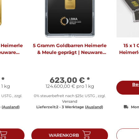
 Heimerle
5 Gramm Goldbarren Heimerle
15 x 1
euware
& Meule geprägt | Neuware
Heimerl
)
LBMA
€
*
623,00 €
*
Be
 1 kg
124.600,00 € pro 1 kg
 USTG , zzgl.
0% steuerbefreit nach §25c USTG , zzgl.
Versand
e
(Ausland)
Lieferzeit:
2 - 3 Werktage
(Ausland)
Mom
WARENKORB