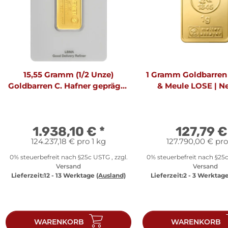
15,55 Gramm (1/2 Unze)
1 Gramm Goldbarren
Goldbarren C. Hafner geprägt |
& Meule LOSE | N
Neuware LBMA
LBMA (I. GE
1.938,10 €
*
127,79 
124.237,18 € pro 1 kg
127.790,00 € pro
0% steuerbefreit nach §25c USTG , zzgl.
0% steuerbefreit nach §25c
Versand
Versand
Lieferzeit:
12 - 13 Werktage
(Ausland)
Lieferzeit:
2 - 3 Werktag
WARENKORB
WARENKORB