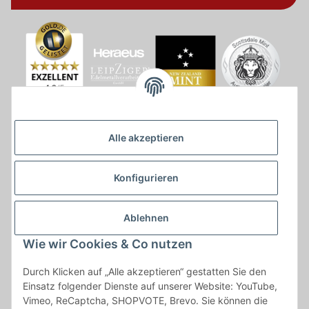
Alle akzeptieren
Konfigurieren
Ablehnen
Wie wir Cookies & Co nutzen
* * Lieferzeiten gelten ab Zahlungseingang und innerhalb
Durch Klicken auf „Alle akzeptieren“ gestatten Sie den
Deutschland.Irrtümer vorbehalten. Angaben zur
Einsatz folgender Dienste auf unserer Website: YouTube,
Auflagenhöhe, Durchmesser, etc. werden nicht garantiert. Der
Vimeo, ReCaptcha, SHOPVOTE, Brevo. Sie können die