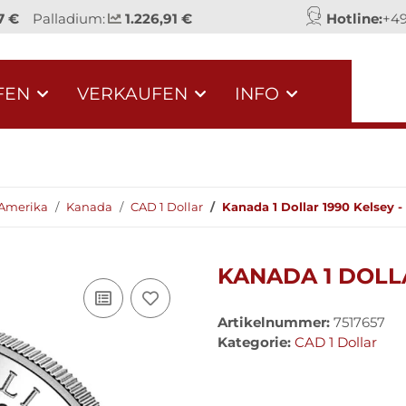
7 €
Palladium:
1.226,91 €
Hotline:
+49
FEN
VERKAUFEN
INFO
Amerika
Kanada
CAD 1 Dollar
Kanada 1 Dollar 1990 Kelsey - 
KANADA 1 DOLLA
Artikelnummer:
7517657
Kategorie:
CAD 1 Dollar