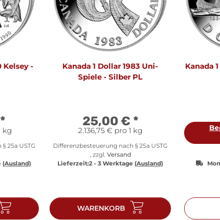
 Kelsey -
Kanada 1 Dollar 1983 Uni-
Kanada 1 
Spiele - Silber PL
*
25,00 €
*
Be
1 kg
2.136,75 € pro 1 kg
h § 25a USTG
Differenzbesteuerung nach § 25a USTG
, zzgl.
Versand
e
(Ausland)
Lieferzeit:
2 - 3 Werktage
(Ausland)
Mom
WARENKORB